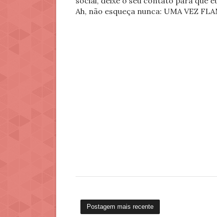
social, deixe o seu contato para que 
Ah, não esqueça nunca: UMA VEZ 
Postagem mais recente