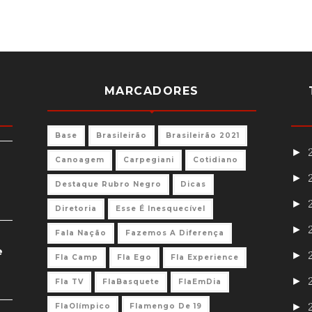
MARCADORES
Base
Brasileirão
Brasileirão 2021
►
Canoagem
Carpegiani
Cotidiano
►
Destaque Rubro Negro
Dicas
►
Diretoria
Esse É Inesquecível
►
Fala Nação
Fazemos A Diferença
e
►
Fla Camp
Fla Ego
Fla Experience
►
Fla TV
FlaBasquete
FlaEmDia
►
FlaOlímpico
Flamengo De 19