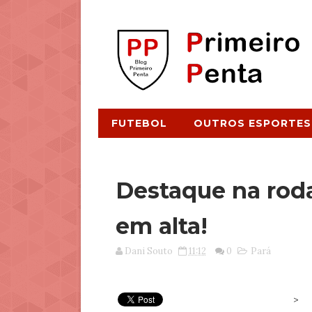
FUTEBOL
OUTROS ESPORTES
Destaque na roda
em alta!
Dani Souto
11:12
0
Pará
>