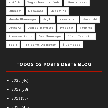
História
Jogos Inesquecíveis
Libertadores
Lulucast
Maracanã
Marketing
Mundo Flamengo
Nação
Newsletter
Nossos10
OpinaAi
Outros Esportes
Podcast
Política
Primeiro Penta
Ser Flamengo
Sócio Torcedor
Top 5
Traidores Da Nação
É Campeão
TODOS OS POSTS DESTE BLOG
2023
(46)
►
2022
(78)
►
2021
(38)
►
2020
(48)
►