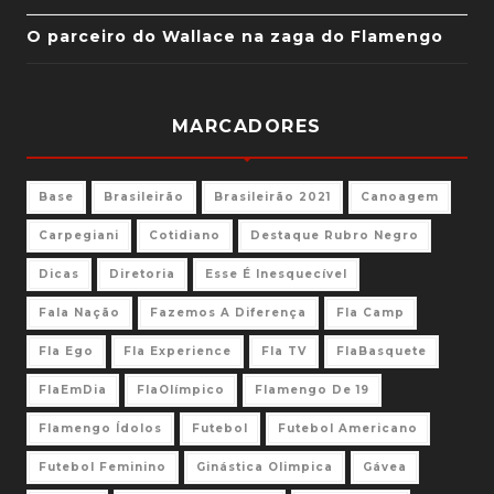
O parceiro do Wallace na zaga do Flamengo
MARCADORES
Base
Brasileirão
Brasileirão 2021
Canoagem
Carpegiani
Cotidiano
Destaque Rubro Negro
Dicas
Diretoria
Esse É Inesquecível
Fala Nação
Fazemos A Diferença
Fla Camp
Fla Ego
Fla Experience
Fla TV
FlaBasquete
FlaEmDia
FlaOlímpico
Flamengo De 19
Flamengo Ídolos
Futebol
Futebol Americano
Futebol Feminino
Ginástica Olimpica
Gávea