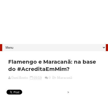
Flamengo e Maracanã: na base
do #AcreditaEmMim?
Dani Souto
09:59
0
Maracanã
>