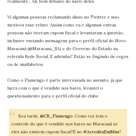
realmente... Ali, bem debaixo do nariz deles.
Vi algumas pessoas reclamando disso no Twitter e isso
motivou esse relato. Assim como eu e algumas outras
pessoas não tiveram cupom fiscal e levantaram a questão,
inclusive enviando mensagens para o perfil oficial do Novo
Maracanã (@Maracana_SA) e do Governo do Estado na
referida Rede Social. E adivinha? Estão se fingindo de cegos
ou de analfabetos.
Como o Flamengo é parte interessada no assunto, já que
lucra com o que é vendido nos bares, levantei o
questionamento para o perfil oficial do clube.
Boa tarde,
@CR_Flamengo
. Como vcs tem o
controle do que é vendido nos bares no Maracanã se
eles não emitem cupom fiscal?É no
#AcreditaEmMim
?