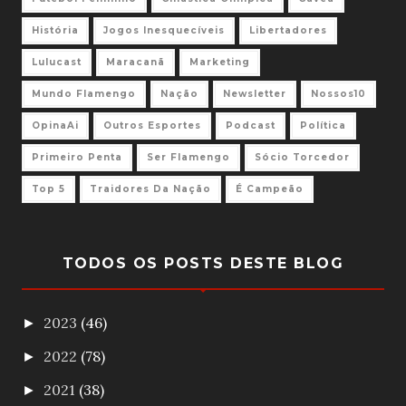
História
Jogos Inesquecíveis
Libertadores
Lulucast
Maracanã
Marketing
Mundo Flamengo
Nação
Newsletter
Nossos10
OpinaAi
Outros Esportes
Podcast
Política
Primeiro Penta
Ser Flamengo
Sócio Torcedor
Top 5
Traidores Da Nação
É Campeão
TODOS OS POSTS DESTE BLOG
2023
(46)
►
2022
(78)
►
2021
(38)
►