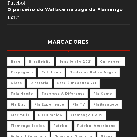
Futebol
O parceiro do Wallace na zaga do Flamengo
15:17
1
MARCADORES
Base
Brasileirão
Brasileirão 2021
Canoagem
Carpegiani
Cotidiano
Destaque Rubro Negro
Dicas
Diretoria
Esse É Inesquecível
Fala Nação
Fazemos A Diferença
Fla Camp
Fla Ego
Fla Experience
Fla TV
FlaBasquete
FlaEmDia
FlaOlímpico
Flamengo De 19
Flamengo Ídolos
Futebol
Futebol Americano
Futebol Feminino
Ginástica Olimpica
Gávea