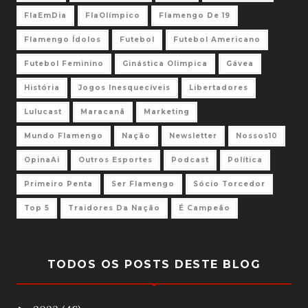
FlaEmDia
FlaOlímpico
Flamengo De 19
Flamengo Ídolos
Futebol
Futebol Americano
Futebol Feminino
Ginástica Olimpica
Gávea
História
Jogos Inesquecíveis
Libertadores
Lulucast
Maracanã
Marketing
Mundo Flamengo
Nação
Newsletter
Nossos10
OpinaAi
Outros Esportes
Podcast
Política
Primeiro Penta
Ser Flamengo
Sócio Torcedor
Top 5
Traidores Da Nação
É Campeão
TODOS OS POSTS DESTE BLOG