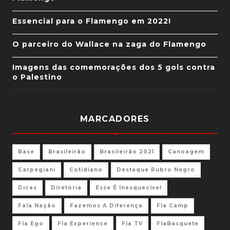
Essencial para o Flamengo em 2022!
O parceiro do Wallace na zaga do Flamengo
Imagens das comemorações dos 5 gols contra
o Palestino
MARCADORES
Base
Brasileirão
Brasileirão 2021
Canoagem
Carpegiani
Cotidiano
Destaque Rubro Negro
Dicas
Diretoria
Esse É Inesquecível
Fala Nação
Fazemos A Diferença
Fla Camp
Fla Ego
Fla Experience
Fla TV
FlaBasquete