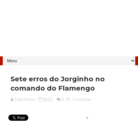
Sete erros do Jorginho no
comando do Flamengo
Dani Souto
08:53
0
Cotidiano
>