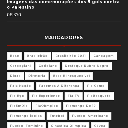
Imagens das comemorações dos 5 gols contra
o Palestino
08:37
0
MARCADORES
Base
Brasileirão
Brasileirão 2021
Canoagem
Carpegiani
Cotidiano
Destaque Rubro Negro
Dicas
Diretoria
Esse É Inesquecível
Fala Nação
Fazemos A Diferença
Fla Camp
Fla Ego
Fla Experience
Fla TV
FlaBasquete
FlaEmDia
FlaOlímpico
Flamengo De 19
Flamengo Ídolos
Futebol
Futebol Americano
Futebol Feminino
Ginástica Olimpica
Gávea