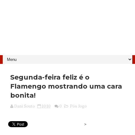
Segunda-feira feliz é o
Flamengo mostrando uma cara
bonita!
Dani Souto
10:10
0
Pós Jogo
>