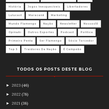
História
Jogos Inesquecíveis
Libertadores
Lulucast
Maracanã
Marketing
Mundo Flamengo
Nação
Newsletter
Nossos10
OpinaAi
Outros Esportes
Podcast
Política
Primeiro Penta
Ser Flamengo
Sócio Torcedor
Top 5
Traidores Da Nação
É Campeão
TODOS OS POSTS DESTE BLOG
2023
(46)
►
2022
(78)
►
2021
(38)
►