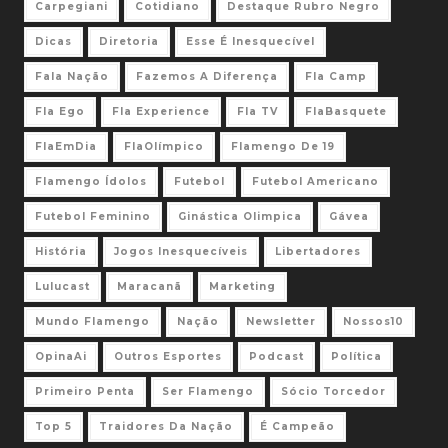
Carpegiani
Cotidiano
Destaque Rubro Negro
Dicas
Diretoria
Esse É Inesquecível
Fala Nação
Fazemos A Diferença
Fla Camp
Fla Ego
Fla Experience
Fla TV
FlaBasquete
FlaEmDia
FlaOlímpico
Flamengo De 19
Flamengo Ídolos
Futebol
Futebol Americano
Futebol Feminino
Ginástica Olimpica
Gávea
História
Jogos Inesquecíveis
Libertadores
Lulucast
Maracanã
Marketing
Mundo Flamengo
Nação
Newsletter
Nossos10
OpinaAi
Outros Esportes
Podcast
Política
Primeiro Penta
Ser Flamengo
Sócio Torcedor
Top 5
Traidores Da Nação
É Campeão