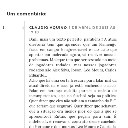
Um comentário:
CLAUDIO AQUINO
1 DE ABRIL DE 2013 ÀS
17:10
Dani, mais um texto perfeito, parabéns!!! A atual
diretoria tem que aprender que um Flamengo
fraco em campo é ingovernável e não acho que
apostar em molecada agora, vá resolver nossos
problemas. Moleque tem que ser testado no meio
de jogadores rodados, mas nossos jogadores
rodados são Alex Silva, Ibson, Léo Moura, Carlos
Eduardo...
Acho que há uma certa frescura para falar mal da
atual diretoria e isso já está enchendo o saco.
Falar em herança maldita parece a muleta de
incompetentes, seja no futebol, seja na política.
Quer dizer que eles não sabiam o tamanho do B.O
que teriam que segurar? Quer dizer que achavam
que a situação era menos pior do que a que se
apresentou? Então, que peçam para sair. É
indefensável renovar o contrato desse caneludo
do Hernane e dos mortos Léo Moura e Canelada,