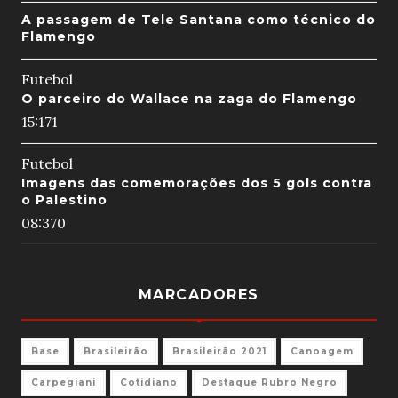
A passagem de Tele Santana como técnico do
Flamengo
Futebol
O parceiro do Wallace na zaga do Flamengo
15:17
1
Futebol
Imagens das comemorações dos 5 gols contra
o Palestino
08:37
0
MARCADORES
Base
Brasileirão
Brasileirão 2021
Canoagem
Carpegiani
Cotidiano
Destaque Rubro Negro