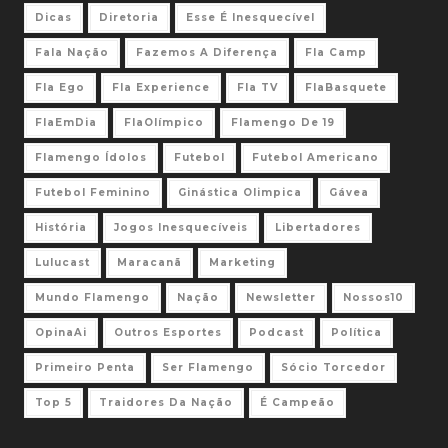
Dicas
Diretoria
Esse É Inesquecível
Fala Nação
Fazemos A Diferença
Fla Camp
Fla Ego
Fla Experience
Fla TV
FlaBasquete
FlaEmDia
FlaOlímpico
Flamengo De 19
Flamengo Ídolos
Futebol
Futebol Americano
Futebol Feminino
Ginástica Olimpica
Gávea
História
Jogos Inesquecíveis
Libertadores
Lulucast
Maracanã
Marketing
Mundo Flamengo
Nação
Newsletter
Nossos10
OpinaAi
Outros Esportes
Podcast
Política
Primeiro Penta
Ser Flamengo
Sócio Torcedor
Top 5
Traidores Da Nação
É Campeão