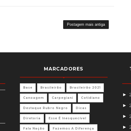
Postagem mais antiga
MARCADORES
Base
Brasileirão
Brasileirão 2021
►
Canoagem
Carpegiani
Cotidiano
►
Destaque Rubro Negro
Dicas
►
Diretoria
Esse É Inesquecível
►
Fala Nação
Fazemos A Diferença