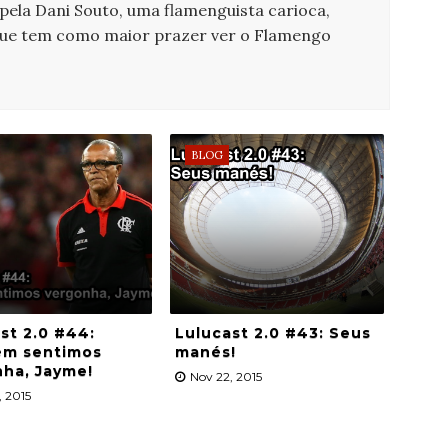
 pela Dani Souto, uma flamenguista carioca,
que tem como maior prazer ver o Flamengo
BLOG
st 2.0 #44:
Lulucast 2.0 #43: Seus
m sentimos
manés!
ha, Jayme!
Nov 22, 2015
, 2015