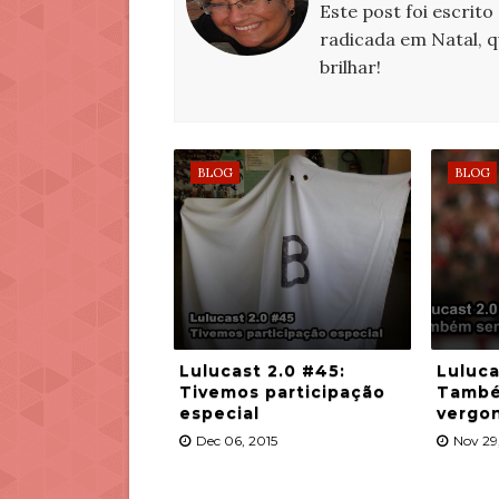
Este post foi escrito
radicada em Natal, 
brilhar!
BLOG
BLOG
Lulucast 2.0 #45:
Luluca
Tivemos participação
També
especial
vergon
Dec 06, 2015
Nov 29