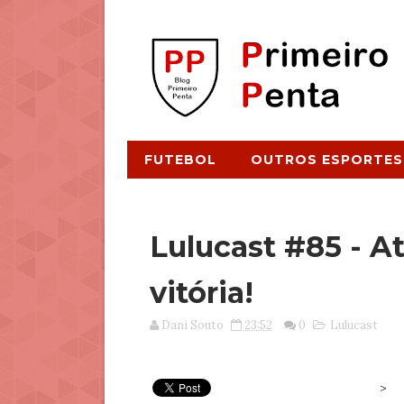
FUTEBOL
OUTROS ESPORTES
Lulucast #85 - A
vitória!
Dani Souto
23:52
0
Lulucast
>