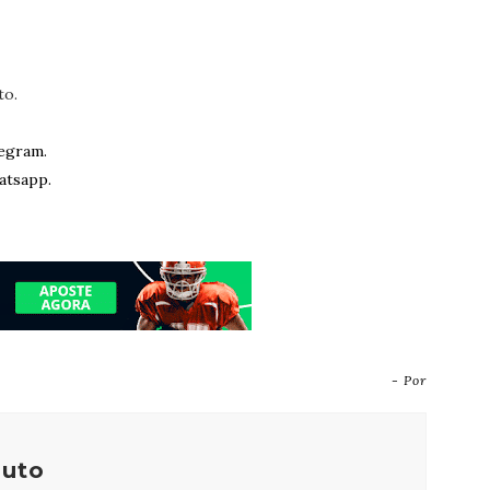
to.
egram.
atsapp.
- Por
outo