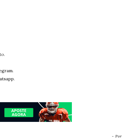
to.
egram.
atsapp.
- Por