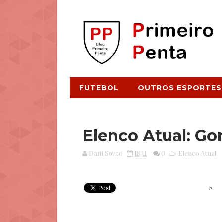
FUTEBOL
OUTROS ESPORTES
Elenco Atual: Go
Dani Souto
18:11
0
Elenco Atual
>