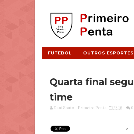
FUTEBOL
OUTROS ESPORTES
Quarta final seg
time
Dani Souto - Primeiro Penta
23:16
0
>