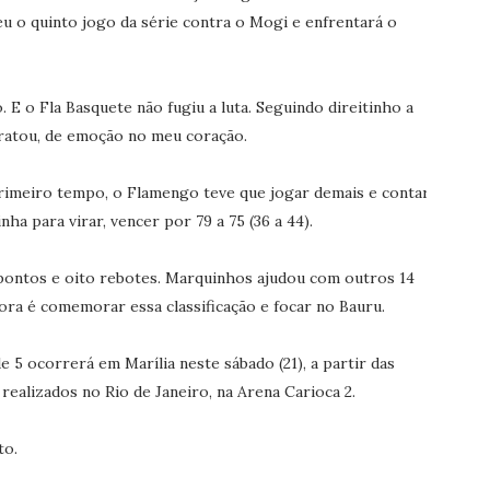
u o quinto jogo da série contra o Mogi e enfrentará o
E o Fla Basquete não fugiu a luta. Seguindo direitinho a
tratou, de emoção no meu coração.
rimeiro tempo, o Flamengo teve que jogar demais e contar
a para virar, vencer por 79 a 75 (36 a 44).
2 pontos e oito rebotes. Marquinhos ajudou com outros 14
ra é comemorar essa classificação e focar no Bauru.
e 5 ocorrerá em Marília neste sábado (21), a partir das
realizados no Rio de Janeiro, na Arena Carioca 2.
to.