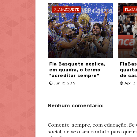
FLABASQUETE
FLABA
Fla Basquete explica,
FlaBas
em quadra, o termo
quarta
"acreditar sempre"
de ca
Jun 10, 2019
Apr 13,
Nenhum comentário:
Comente, sempre, com educação. Se v
social, deixe o seu contato para que 