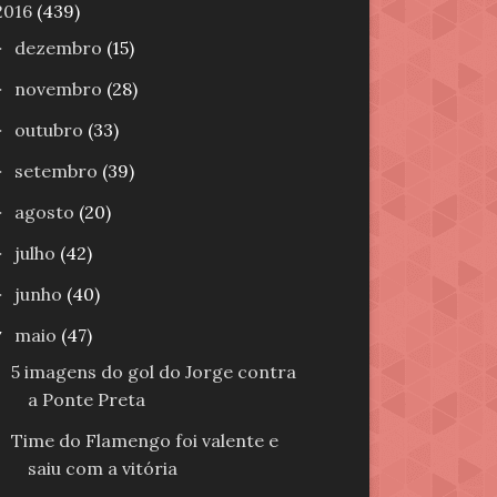
2016
(439)
dezembro
(15)
►
novembro
(28)
►
outubro
(33)
►
setembro
(39)
►
agosto
(20)
►
julho
(42)
►
junho
(40)
►
maio
(47)
▼
5 imagens do gol do Jorge contra
a Ponte Preta
Time do Flamengo foi valente e
saiu com a vitória