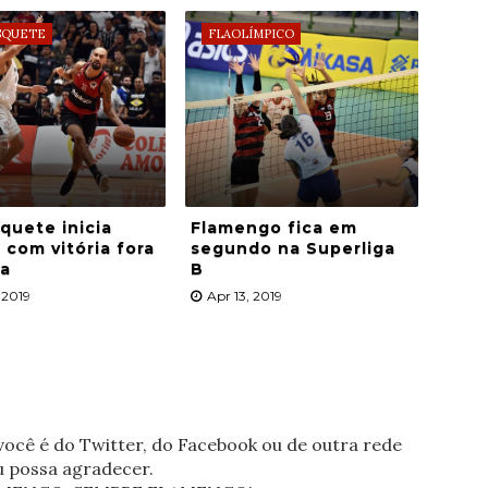
SQUETE
FLAOLÍMPICO
quete inicia
Flamengo fica em
 com vitória fora
segundo na Superliga
sa
B
 2019
Apr 13, 2019
ocê é do Twitter, do Facebook ou de outra rede
eu possa agradecer.