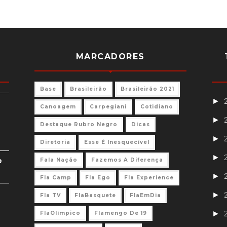
MARCADORES
Base
Brasileirão
Brasileirão 2021
►
Canoagem
Carpegiani
Cotidiano
►
Destaque Rubro Negro
Dicas
►
Diretoria
Esse É Inesquecível
►
e
Fala Nação
Fazemos A Diferença
►
Fla Camp
Fla Ego
Fla Experience
►
Fla TV
FlaBasquete
FlaEmDia
►
FlaOlímpico
Flamengo De 19