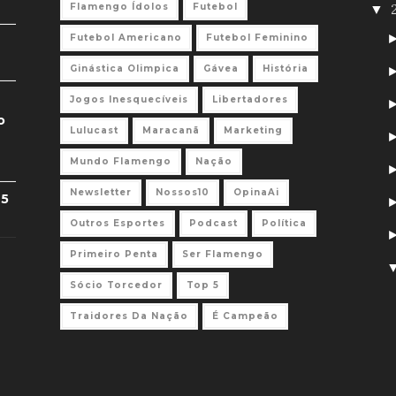
Flamengo Ídolos
Futebol
▼
Futebol Americano
Futebol Feminino
Ginástica Olimpica
Gávea
História
Jogos Inesquecíveis
Libertadores
o
Lulucast
Maracanã
Marketing
Mundo Flamengo
Nação
Newsletter
Nossos10
OpinaAi
 5
Outros Esportes
Podcast
Política
Primeiro Penta
Ser Flamengo
Sócio Torcedor
Top 5
Traidores Da Nação
É Campeão