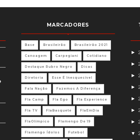
MARCADORES
Base
Brasileirão
Brasileirão 2021
►
Canoagem
Carpegiani
Cotidiano
►
Destaque Rubro Negro
Dicas
►
Diretoria
Esse É Inesquecível
e
►
Fala Nação
Fazemos A Diferença
►
Fla Camp
Fla Ego
Fla Experience
►
Fla TV
FlaBasquete
FlaEmDia
►
FlaOlímpico
Flamengo De 19
Flamengo Ídolos
Futebol
▼