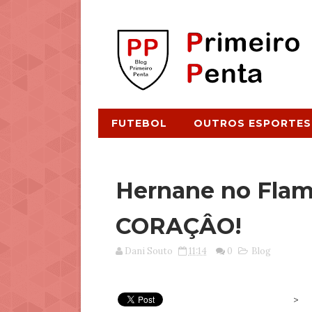
FUTEBOL
OUTROS ESPORTES
Hernane no Fla
CORAÇÂO!
Dani Souto
11:14
0
Blog
>