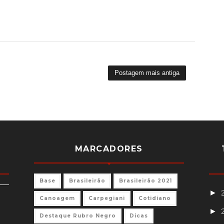
Postagem mais antiga
MARCADORES
Base
Brasileirão
Brasileirão 2021
►
Canoagem
Carpegiani
Cotidiano
►
Destaque Rubro Negro
Dicas