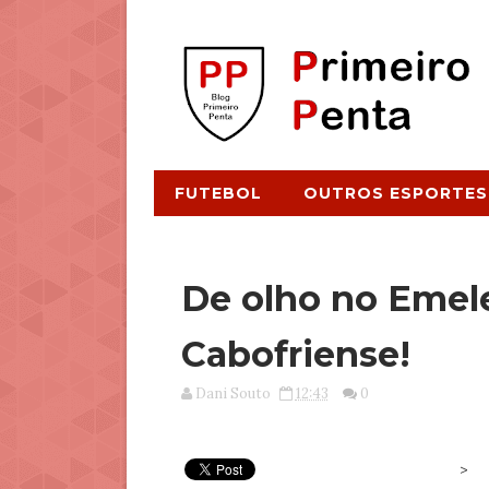
FUTEBOL
OUTROS ESPORTES
De olho no Emel
Cabofriense!
Dani Souto
12:43
0
>