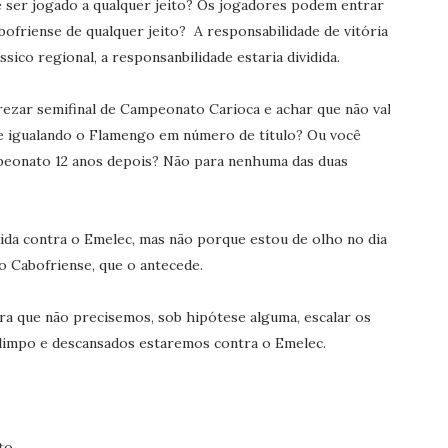
e ser jogado a qualquer jeito? Os jogadores podem entrar
bofriense de qualquer jeito? A responsabilidade de vitória
ico regional, a responsanbilidade estaria dividida.
prezar semifinal de Campeonato Carioca e achar que não vale
se igualando o Flamengo em número de título? Ou você
eonato 12 anos depois? Não para nenhuma das duas
rtida contra o Emelec, mas não porque estou de olho no dia 2
o Cabofriense, que o antecede.
ra que não precisemos, sob hipótese alguma, escalar os
e limpo e descansados estaremos contra o Emelec.
to.