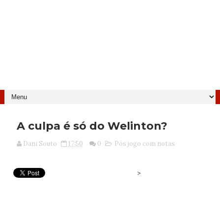
A culpa é só do Welinton?
Dani Souto
17:50
0
Pós jogo com notas
>