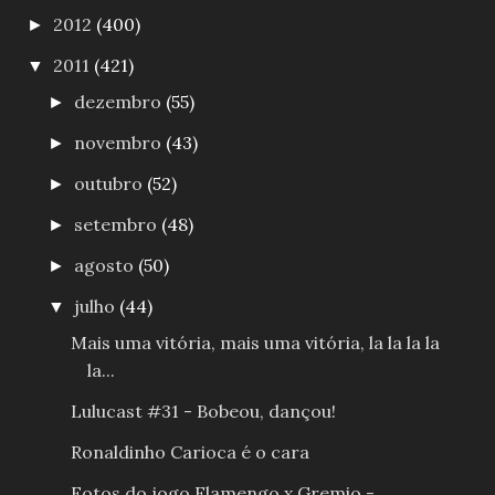
2012
(400)
►
2011
(421)
▼
dezembro
(55)
►
novembro
(43)
►
outubro
(52)
►
setembro
(48)
►
agosto
(50)
►
julho
(44)
▼
Mais uma vitória, mais uma vitória, la la la la
la...
Lulucast #31 - Bobeou, dançou!
Ronaldinho Carioca é o cara
Fotos do jogo Flamengo x Gremio -