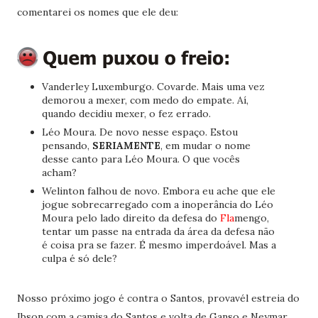
comentarei os nomes que ele deu:
Vanderley Luxemburgo. Covarde. Mais uma vez
demorou a mexer, com medo do empate. Aí,
quando decidiu mexer, o fez errado.
Léo Moura. De novo nesse espaço. Estou
pensando,
SERIAMENTE
, em mudar o nome
desse canto para Léo Moura. O que vocês
acham?
Welinton falhou de novo. Embora eu ache que ele
jogue sobrecarregado com a inoperância do Léo
Moura pelo lado direito da defesa do
Fla
mengo,
tentar um passe na entrada da área da defesa não
é coisa pra se fazer. É mesmo imperdoável. Mas a
culpa é só dele?
Nosso próximo jogo é contra o Santos, provavél estreia do
Ibson com a camisa do Santos e volta de Ganso e Neymar.