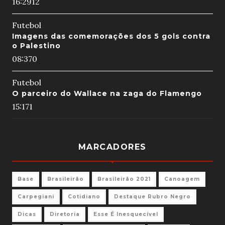
16:29
12
Futebol
Imagens das comemorações dos 5 gols contra
o Palestino
08:37
0
Futebol
O parceiro do Wallace na zaga do Flamengo
15:17
1
MARCADORES
Base
Brasileirão
Brasileirão 2021
Canoagem
Carpegiani
Cotidiano
Destaque Rubro Negro
Dicas
Diretoria
Esse É Inesquecível