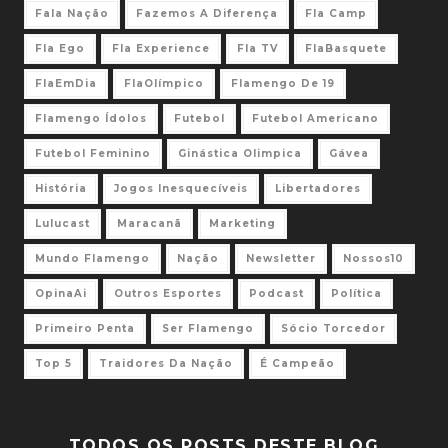
Fala Nação
Fazemos A Diferença
Fla Camp
Fla Ego
Fla Experience
Fla TV
FlaBasquete
FlaEmDia
FlaOlímpico
Flamengo De 19
Flamengo Ídolos
Futebol
Futebol Americano
Futebol Feminino
Ginástica Olimpica
Gávea
História
Jogos Inesquecíveis
Libertadores
Lulucast
Maracanã
Marketing
Mundo Flamengo
Nação
Newsletter
Nossos10
OpinaAi
Outros Esportes
Podcast
Política
Primeiro Penta
Ser Flamengo
Sócio Torcedor
Top 5
Traidores Da Nação
É Campeão
TODOS OS POSTS DESTE BLOG