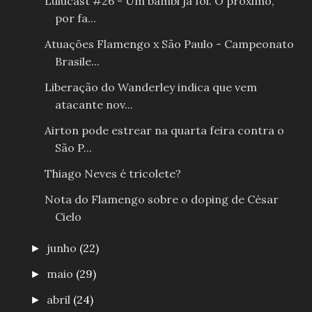
Lulucast #26 - Um bambi já foi. O próximo,
por fa...
Atuações Flamengo x São Paulo - Campeonato
Brasile...
Liberação do Wanderley indica que vem
atacante nov...
Airton pode estrear na quarta feira contra o
São P...
Thiago Neves é tricolete?
Nota do Flamengo sobre o doping de César
Cielo
junho
(22)
►
maio
(29)
►
abril
(24)
►