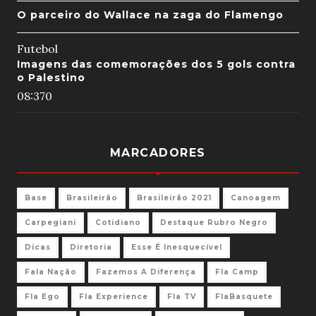
O parceiro do Wallace na zaga do Flamengo
Futebol
Imagens das comemorações dos 5 gols contra
o Palestino
08:37
0
MARCADORES
Base
Brasileirão
Brasileirão 2021
Canoagem
Carpegiani
Cotidiano
Destaque Rubro Negro
Dicas
Diretoria
Esse É Inesquecível
Fala Nação
Fazemos A Diferença
Fla Camp
Fla Ego
Fla Experience
Fla TV
FlaBasquete