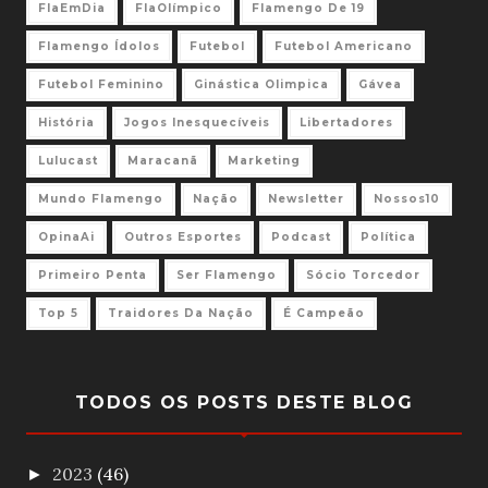
FlaEmDia
FlaOlímpico
Flamengo De 19
Flamengo Ídolos
Futebol
Futebol Americano
Futebol Feminino
Ginástica Olimpica
Gávea
História
Jogos Inesquecíveis
Libertadores
Lulucast
Maracanã
Marketing
Mundo Flamengo
Nação
Newsletter
Nossos10
OpinaAi
Outros Esportes
Podcast
Política
Primeiro Penta
Ser Flamengo
Sócio Torcedor
Top 5
Traidores Da Nação
É Campeão
TODOS OS POSTS DESTE BLOG
2023
(46)
►