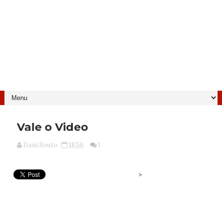
Vale o Video
Dani Souto
18:56
1
>