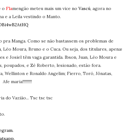
e o
Fla
mengão meteu mais um vice no
Vascú
, agora no
na e a Leila vestindo o Manto.
=DBi4wB2AtHQ
no pra Manga. Como se não bastassem os problemas de
 Léo Moura, Bruno e o Cuca. Ou seja, dos titulares, apenas
es e Josiel têm vaga garantida. Ibson, Juan, Léo Moura e
s, poupados, e Zé Roberto, lesionado, estão fora.
a, Wellinton e Ronaldo Angelim; Fierro, Toró, Jônatas,
e maria!!!!!!!!!!
ia do Vazião... Tsc tsc tsc
to.
egram.
atsapp.