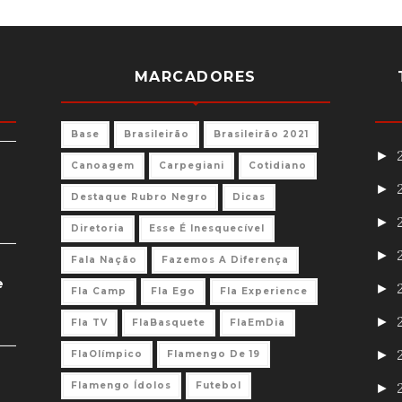
MARCADORES
Base
Brasileirão
Brasileirão 2021
►
Canoagem
Carpegiani
Cotidiano
►
Destaque Rubro Negro
Dicas
►
Diretoria
Esse É Inesquecível
►
Fala Nação
Fazemos A Diferença
e
►
Fla Camp
Fla Ego
Fla Experience
►
Fla TV
FlaBasquete
FlaEmDia
►
FlaOlímpico
Flamengo De 19
Flamengo Ídolos
Futebol
►