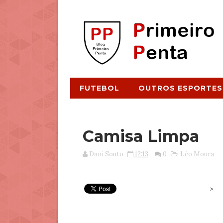
FUTEBOL
OUTROS ESPORTES
Camisa Limpa
Dani Souto
12:13
0
Léo Moura
>