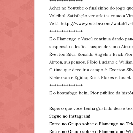
++++++++++++++
Achei no Youtube o finalzinho do jogo qu
Voleibol. Satisfação ver atletas como a Vir
Ve lá.
http://www.youtube.com/watch?v
++++++++++++++
E o Flamengo e Vascú continua dando pa
suspensão e lesões, suspenderam o Airton,
Éverton Silva, Ronaldo Angelim, Erick Flor
Airton, suspensos, Fábio Luciano e Willian
O time que deve ir a campo é Éverton Silv
Kleberson e Egídio; Erick Flores e Josiel. Af
++++++++++++++
E o bostafogo hein.. Pior público da histór
Espero que você tenha gostado desse tex
Segue no Instagram!
Entre no Grupo sobre o Flamengo no Tel
Entre no Grupo sobre o Flamengo no Wh