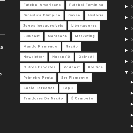
Futebol Americano
Futebol Feminino
►
Ginástica Olimpica
Gávea
História
►
Jogos Inesquecíveis
Libertadores
►
Lulucast
Maracanã
Marketing
►
Mundo Flamengo
Nação
 5
►
Newsletter
Nossos10
OpinaAi
►
Outros Esportes
Podcast
Política
▼
o
Primeiro Penta
Ser Flamengo
Sócio Torcedor
Top 5
Traidores Da Nação
É Campeão