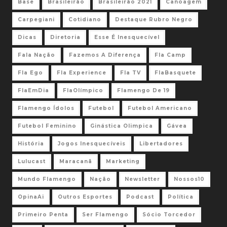
Base
Brasileirão
Brasileirão 2021
Canoagem
Carpegiani
Cotidiano
Destaque Rubro Negro
Dicas
Diretoria
Esse É Inesquecível
Fala Nação
Fazemos A Diferença
Fla Camp
Fla Ego
Fla Experience
Fla TV
FlaBasquete
FlaEmDia
FlaOlímpico
Flamengo De 19
Flamengo Ídolos
Futebol
Futebol Americano
Futebol Feminino
Ginástica Olimpica
Gávea
História
Jogos Inesquecíveis
Libertadores
Lulucast
Maracanã
Marketing
Mundo Flamengo
Nação
Newsletter
Nossos10
OpinaAi
Outros Esportes
Podcast
Política
Primeiro Penta
Ser Flamengo
Sócio Torcedor