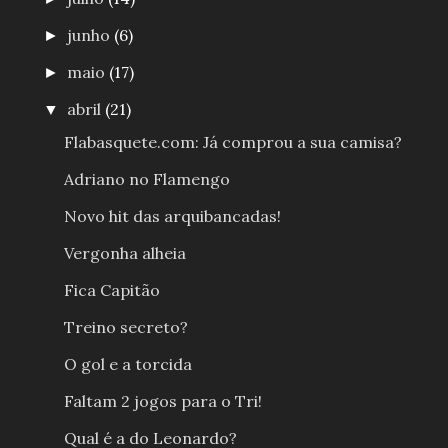
junho
(6)
►
maio
(17)
►
abril
(21)
▼
Flabasquete.com: Já comprou a sua camisa?
Adriano no Flamengo
Novo hit das arquibancadas!
Vergonha alheia
Fica Capitão
Treino secreto?
O gol e a torcida
Faltam 2 jogos para o Tri!
Qual é a do Leonardo?