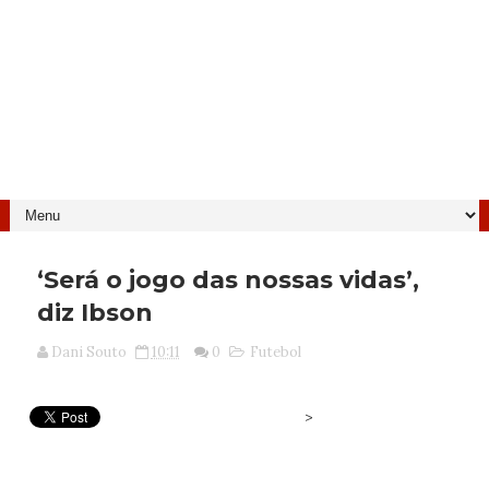
‘Será o jogo das nossas vidas’,
diz Ibson
Dani Souto
10:11
0
Futebol
>