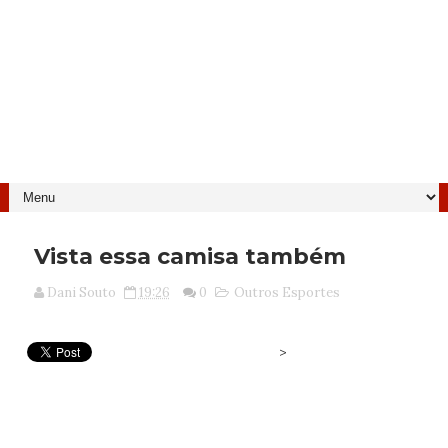
Vista essa camisa também
Dani Souto
19:26
0
Outros Esportes
>