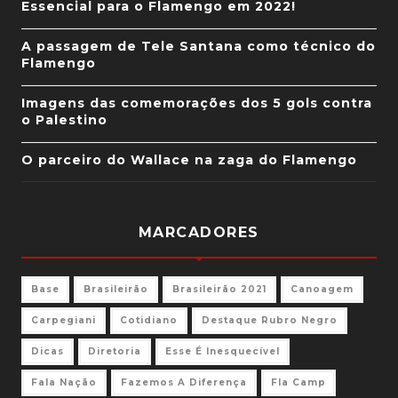
Essencial para o Flamengo em 2022!
A passagem de Tele Santana como técnico do
Flamengo
Imagens das comemorações dos 5 gols contra
o Palestino
O parceiro do Wallace na zaga do Flamengo
MARCADORES
Base
Brasileirão
Brasileirão 2021
Canoagem
Carpegiani
Cotidiano
Destaque Rubro Negro
Dicas
Diretoria
Esse É Inesquecível
Fala Nação
Fazemos A Diferença
Fla Camp