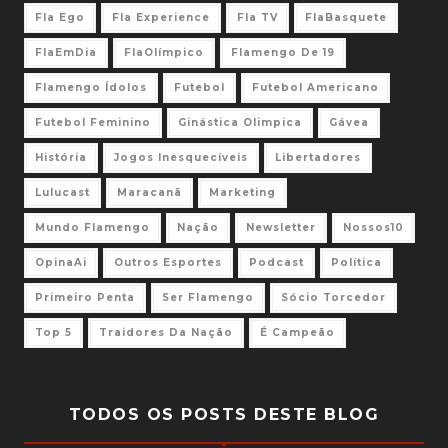
Fla Ego
Fla Experience
Fla TV
FlaBasquete
FlaEmDia
FlaOlímpico
Flamengo De 19
Flamengo Ídolos
Futebol
Futebol Americano
Futebol Feminino
Ginástica Olimpica
Gávea
História
Jogos Inesquecíveis
Libertadores
Lulucast
Maracanã
Marketing
Mundo Flamengo
Nação
Newsletter
Nossos10
OpinaAi
Outros Esportes
Podcast
Política
Primeiro Penta
Ser Flamengo
Sócio Torcedor
Top 5
Traidores Da Nação
É Campeão
TODOS OS POSTS DESTE BLOG