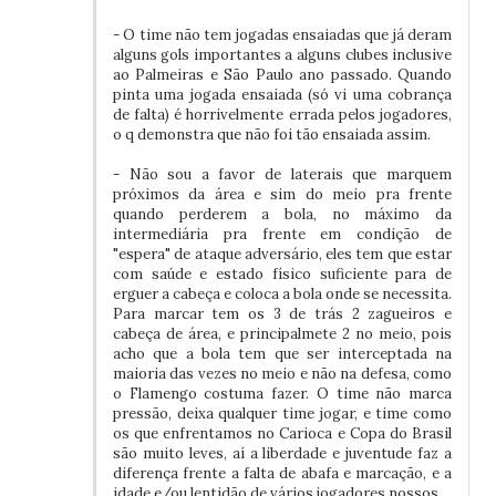
- O time não tem jogadas ensaiadas que já deram
alguns gols importantes a alguns clubes inclusive
ao Palmeiras e São Paulo ano passado. Quando
pinta uma jogada ensaiada (só vi uma cobrança
de falta) é horrivelmente errada pelos jogadores,
o q demonstra que não foi tão ensaiada assim.
- Não sou a favor de laterais que marquem
próximos da área e sim do meio pra frente
quando perderem a bola, no máximo da
intermediária pra frente em condição de
"espera" de ataque adversário, eles tem que estar
com saúde e estado físico suficiente para de
erguer a cabeça e coloca a bola onde se necessita.
Para marcar tem os 3 de trás 2 zagueiros e
cabeça de área, e principalmete 2 no meio, pois
acho que a bola tem que ser interceptada na
maioria das vezes no meio e não na defesa, como
o Flamengo costuma fazer. O time não marca
pressão, deixa qualquer time jogar, e time como
os que enfrentamos no Carioca e Copa do Brasil
são muito leves, aí a liberdade e juventude faz a
diferença frente a falta de abafa e marcação, e a
idade e/ou lentidão de vários jogadores nossos.