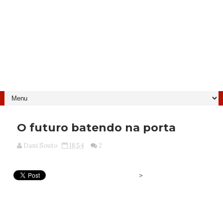
O futuro batendo na porta
Dani Souto
18:54
2
>