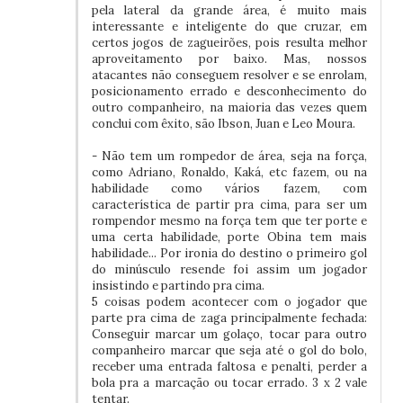
pela lateral da grande área, é muito mais
interessante e inteligente do que cruzar, em
certos jogos de zagueirões, pois resulta melhor
aproveitamento por baixo. Mas, nossos
atacantes não conseguem resolver e se enrolam,
posicionamento errado e desconhecimento do
outro companheiro, na maioria das vezes quem
conclui com êxito, são Ibson, Juan e Leo Moura.
- Não tem um rompedor de área, seja na força,
como Adriano, Ronaldo, Kaká, etc fazem, ou na
habilidade como vários fazem, com
característica de partir pra cima, para ser um
rompendor mesmo na força tem que ter porte e
uma certa habilidade, porte Obina tem mais
habilidade... Por ironia do destino o primeiro gol
do minúsculo resende foi assim um jogador
insistindo e partindo pra cima.
5 coisas podem acontecer com o jogador que
parte pra cima de zaga principalmente fechada:
Conseguir marcar um golaço, tocar para outro
companheiro marcar que seja até o gol do bolo,
receber uma entrada faltosa e penalti, perder a
bola pra a marcação ou tocar errado. 3 x 2 vale
tentar.