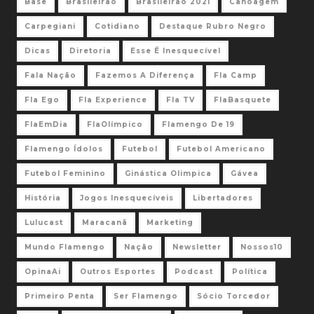
Base
Brasileirão
Brasileirão 2021
Canoagem
Carpegiani
Cotidiano
Destaque Rubro Negro
Dicas
Diretoria
Esse É Inesquecível
Fala Nação
Fazemos A Diferença
Fla Camp
Fla Ego
Fla Experience
Fla TV
FlaBasquete
FlaEmDia
FlaOlímpico
Flamengo De 19
Flamengo Ídolos
Futebol
Futebol Americano
Futebol Feminino
Ginástica Olimpica
Gávea
História
Jogos Inesquecíveis
Libertadores
Lulucast
Maracanã
Marketing
Mundo Flamengo
Nação
Newsletter
Nossos10
OpinaAi
Outros Esportes
Podcast
Política
Primeiro Penta
Ser Flamengo
Sócio Torcedor