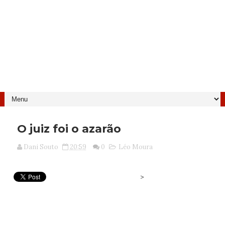
O juiz foi o azarão
Dani Souto
20:59
0
Léo Moura
>