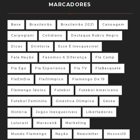
MARCADORES
Base
Brasileirão
Brasileirão 2021
Canoagem
Carpegiani
Cotidiano
Destaque Rubro Negro
Dicas
Diretoria
Esse É Inesquecível
Fala Nação
Fazemos A Diferença
Fla Camp
Fla Ego
Fla Experience
Fla TV
FlaBasquete
FlaEmDia
FlaOlímpico
Flamengo De 19
Flamengo Ídolos
Futebol
Futebol Americano
Futebol Feminino
Ginástica Olimpica
Gávea
História
Jogos Inesquecíveis
Libertadores
Lulucast
Maracanã
Marketing
Mundo Flamengo
Nação
Newsletter
Nossos10