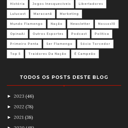
História
Jogos Inesquecíveis
Libertadores
Lulucast
Maracanã
Marketing
Mundo Flamengo
Nação
Newsletter
Nossos10
OpinaAi
Outros Esportes
Podcast
Política
Primeiro Penta
Ser Flamengo
Sócio Torcedor
Top 5
Traidores Da Nação
É Campeão
TODOS OS POSTS DESTE BLOG
2023
(46)
►
2022
(78)
►
2021
(38)
►
2020
(48)
►