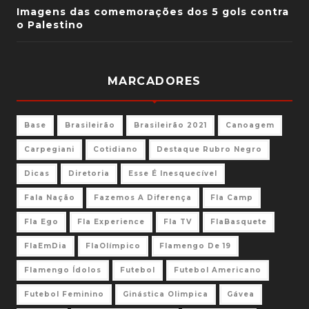
Imagens das comemorações dos 5 gols contra
o Palestino
MARCADORES
Base
Brasileirão
Brasileirão 2021
Canoagem
Carpegiani
Cotidiano
Destaque Rubro Negro
Dicas
Diretoria
Esse É Inesquecível
Fala Nação
Fazemos A Diferença
Fla Camp
Fla Ego
Fla Experience
Fla TV
FlaBasquete
FlaEmDia
FlaOlímpico
Flamengo De 19
Flamengo Ídolos
Futebol
Futebol Americano
Futebol Feminino
Ginástica Olimpica
Gávea