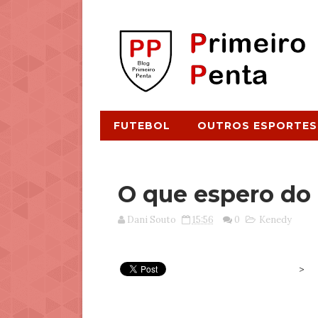
FUTEBOL
OUTROS ESPORTES
O que espero do
Dani Souto
15:56
0
Kenedy
>