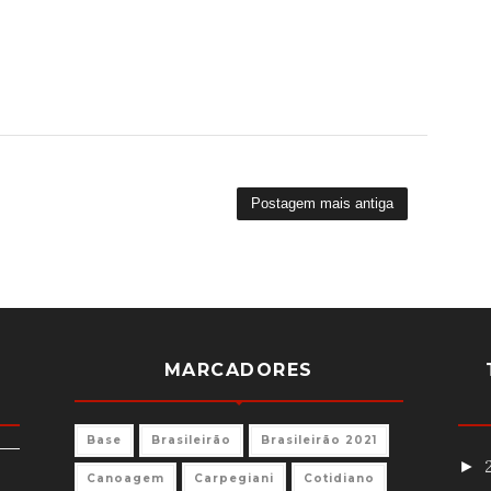
Postagem mais antiga
MARCADORES
Base
Brasileirão
Brasileirão 2021
►
Canoagem
Carpegiani
Cotidiano