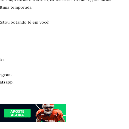
ltima temporada.
Estou botando fé em você!
to.
egram.
atsapp.