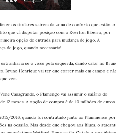
azer os titulares saírem da zona de conforto que estão, o
to que vá disputar posição com o Everton Ribeiro, por
primeira opção de entrada para mudança de jogo. A
ça de jogo, quando necessária!
 estranharia se o visse pela esquerda, dando calor no Bruno
o. Bruno Henrique vai ter que correr mais em campo e não
 que vem.
 Vene Casagrande, o Flamengo vai assumir o salário do
o de 12 meses. A opção de compra é de 10 milhões de euros.
015/2016, quando foi contratado junto ao Fluminense por
hões na ocasião. Mas desde que chegou aos Blues, o atacante
por empréstimo: Watford, Newscastle, Getafe e, por último,