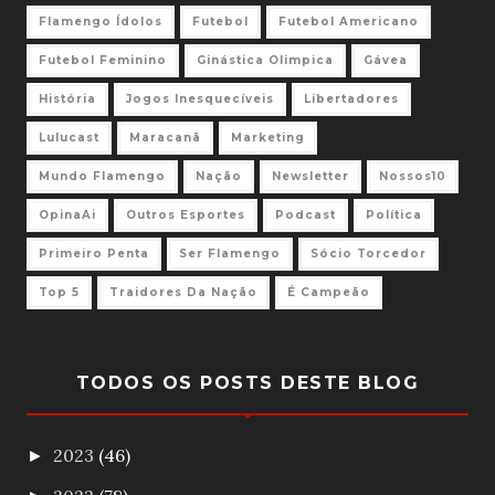
Flamengo Ídolos
Futebol
Futebol Americano
Futebol Feminino
Ginástica Olimpica
Gávea
História
Jogos Inesquecíveis
Libertadores
Lulucast
Maracanã
Marketing
Mundo Flamengo
Nação
Newsletter
Nossos10
OpinaAi
Outros Esportes
Podcast
Política
Primeiro Penta
Ser Flamengo
Sócio Torcedor
Top 5
Traidores Da Nação
É Campeão
TODOS OS POSTS DESTE BLOG
2023
(46)
►