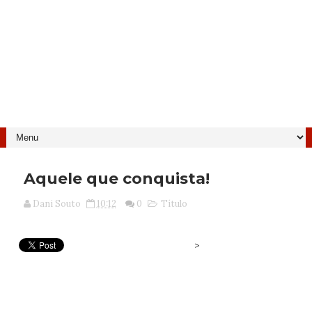
Aquele que conquista!
Dani Souto
10:12
0
Título
>