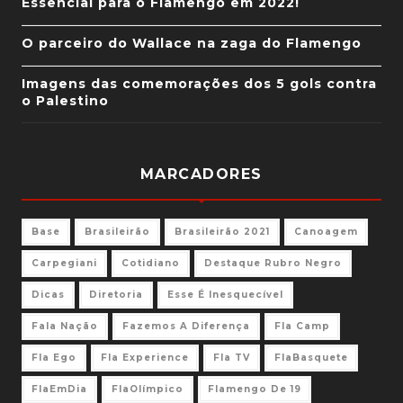
Essencial para o Flamengo em 2022!
O parceiro do Wallace na zaga do Flamengo
Imagens das comemorações dos 5 gols contra
o Palestino
MARCADORES
Base
Brasileirão
Brasileirão 2021
Canoagem
Carpegiani
Cotidiano
Destaque Rubro Negro
Dicas
Diretoria
Esse É Inesquecível
Fala Nação
Fazemos A Diferença
Fla Camp
Fla Ego
Fla Experience
Fla TV
FlaBasquete
FlaEmDia
FlaOlímpico
Flamengo De 19