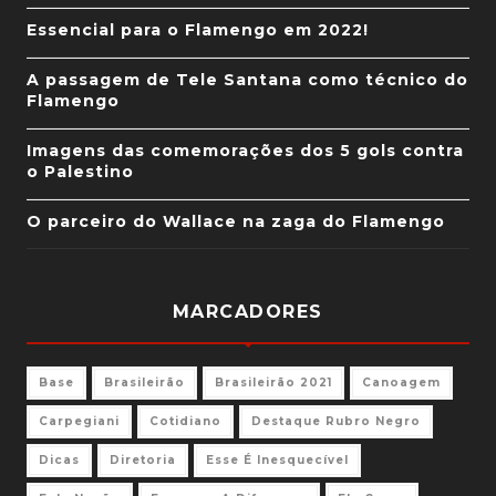
Essencial para o Flamengo em 2022!
A passagem de Tele Santana como técnico do
Flamengo
Imagens das comemorações dos 5 gols contra
o Palestino
O parceiro do Wallace na zaga do Flamengo
MARCADORES
Base
Brasileirão
Brasileirão 2021
Canoagem
Carpegiani
Cotidiano
Destaque Rubro Negro
Dicas
Diretoria
Esse É Inesquecível