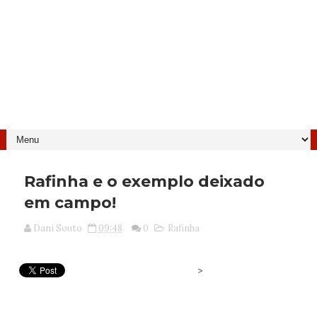
Rafinha e o exemplo deixado
em campo!
Dani Souto
09:48
0
Rafinha
>