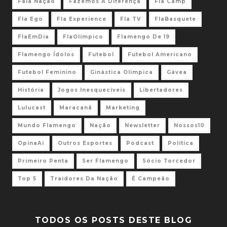
Fala Nação
Fazemos A Diferença
Fla Camp
Fla Ego
Fla Experience
Fla TV
FlaBasquete
FlaEmDia
FlaOlímpico
Flamengo De 19
Flamengo Ídolos
Futebol
Futebol Americano
Futebol Feminino
Ginástica Olimpica
Gávea
História
Jogos Inesquecíveis
Libertadores
Lulucast
Maracanã
Marketing
Mundo Flamengo
Nação
Newsletter
Nossos10
OpinaAi
Outros Esportes
Podcast
Política
Primeiro Penta
Ser Flamengo
Sócio Torcedor
Top 5
Traidores Da Nação
É Campeão
TODOS OS POSTS DESTE BLOG