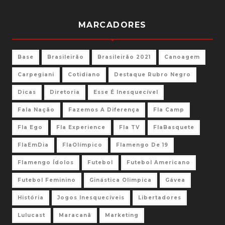
MARCADORES
Base
Brasileirão
Brasileirão 2021
Canoagem
Carpegiani
Cotidiano
Destaque Rubro Negro
Dicas
Diretoria
Esse É Inesquecível
Fala Nação
Fazemos A Diferença
Fla Camp
Fla Ego
Fla Experience
Fla TV
FlaBasquete
FlaEmDia
FlaOlímpico
Flamengo De 19
Flamengo Ídolos
Futebol
Futebol Americano
Futebol Feminino
Ginástica Olimpica
Gávea
História
Jogos Inesquecíveis
Libertadores
Lulucast
Maracanã
Marketing