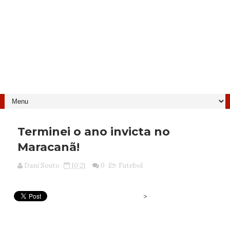
Terminei o ano invicta no
Maracanã!
Dani Souto
10:21
0
Futebol
>