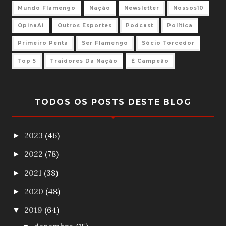
Mundo Flamengo
Nação
Newsletter
Nossos10
OpinaAi
Outros Esportes
Podcast
Política
Primeiro Penta
Ser Flamengo
Sócio Torcedor
Top 5
Traidores Da Nação
É Campeão
TODOS OS POSTS DESTE BLOG
2023
(46)
►
2022
(78)
►
2021
(38)
►
2020
(48)
►
2019
(64)
▼