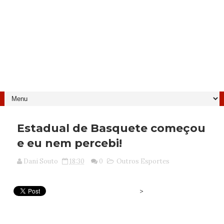
Estadual de Basquete começou
e eu nem percebi!
Dani Souto
18:30
0
Outros Esportes
>