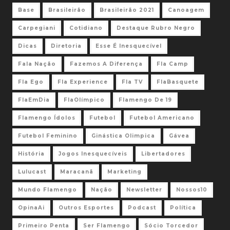
Base
Brasileirão
Brasileirão 2021
Canoagem
Carpegiani
Cotidiano
Destaque Rubro Negro
Dicas
Diretoria
Esse É Inesquecível
Fala Nação
Fazemos A Diferença
Fla Camp
Fla Ego
Fla Experience
Fla TV
FlaBasquete
FlaEmDia
FlaOlímpico
Flamengo De 19
Flamengo Ídolos
Futebol
Futebol Americano
Futebol Feminino
Ginástica Olimpica
Gávea
História
Jogos Inesquecíveis
Libertadores
Lulucast
Maracanã
Marketing
Mundo Flamengo
Nação
Newsletter
Nossos10
OpinaAi
Outros Esportes
Podcast
Política
Primeiro Penta
Ser Flamengo
Sócio Torcedor