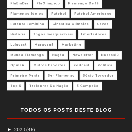
FlaEmDia
FlaOlímpico
Flamengo De 19
Flamengo Ídolos
Futebol
Futebol Americano
Futebol Feminino
Ginástica Olimpica
Gávea
História
Jogos Inesquecíveis
Libertadores
Lulucast
Maracanã
Marketing
Mundo Flamengo
Nação
Newsletter
Nossos10
OpinaAi
Outros Esportes
Podcast
Política
Primeiro Penta
Ser Flamengo
Sócio Torcedor
Top 5
Traidores Da Nação
É Campeão
TODOS OS POSTS DESTE BLOG
2023
(46)
►