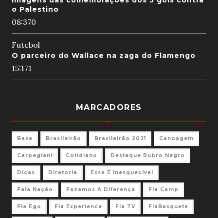
Imagens das comemorações dos 5 gols contra
o Palestino
08:37
0
Futebol
O parceiro do Wallace na zaga do Flamengo
15:17
1
MARCADORES
Base
Brasileirão
Brasileirão 2021
Canoagem
Carpegiani
Cotidiano
Destaque Rubro Negro
Dicas
Diretoria
Esse É Inesquecível
Fala Nação
Fazemos A Diferença
Fla Camp
Fla Ego
Fla Experience
Fla TV
FlaBasquete