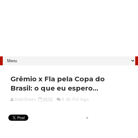
Grêmio x Fla pela Copa do
Brasil: o que eu espero...
Dani Souto
08:58
0
Pré Jogo
>