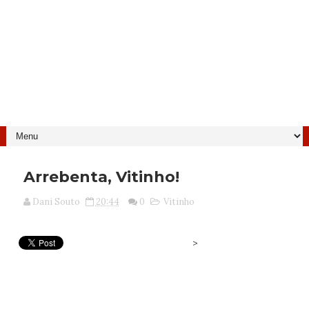
Arrebenta, Vitinho!
Dani Souto
20:44
0
Vitinho
>