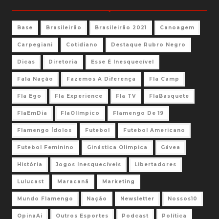
Base
Brasileirão
Brasileirão 2021
Canoagem
Carpegiani
Cotidiano
Destaque Rubro Negro
Dicas
Diretoria
Esse É Inesquecível
Fala Nação
Fazemos A Diferença
Fla Camp
Fla Ego
Fla Experience
Fla TV
FlaBasquete
FlaEmDia
FlaOlímpico
Flamengo De 19
Flamengo Ídolos
Futebol
Futebol Americano
Futebol Feminino
Ginástica Olimpica
Gávea
História
Jogos Inesquecíveis
Libertadores
Lulucast
Maracanã
Marketing
Mundo Flamengo
Nação
Newsletter
Nossos10
OpinaAi
Outros Esportes
Podcast
Política