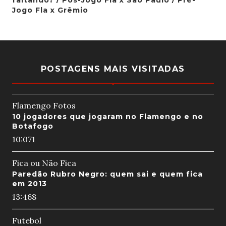
faltando? / Pós-Jogo Fla x São Paulo / Pré-
Jogo Fla x Grêmio
POSTAGENS MAIS VISITADAS
Flamengo Fotos
10 jogadores que jogaram no Flamengo e no
Botafogo
10:07
1
Fica ou Não Fica
Paredão Rubro Negro: quem sai e quem fica
em 2013
13:46
8
Futebol