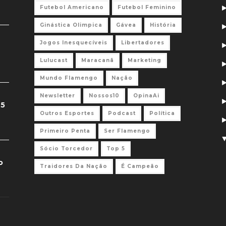
Futebol Americano
Futebol Feminino
Ginástica Olimpica
Gávea
História
Jogos Inesquecíveis
Libertadores
Lulucast
Maracanã
Marketing
Mundo Flamengo
Nação
Newsletter
Nossos10
OpinaAi
 5
Outros Esportes
Podcast
Política
Primeiro Penta
Ser Flamengo
Sócio Torcedor
Top 5
o
Traidores Da Nação
É Campeão