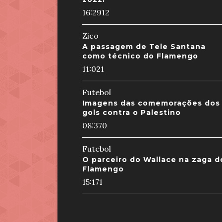
16:29
12
Zico
A passagem de Tele Santana
como técnico do Flamengo
11:02
1
Futebol
Imagens das comemorações dos
gols contra o Palestino
08:37
0
Futebol
O parceiro do Wallace na zaga d
Flamengo
15:17
1