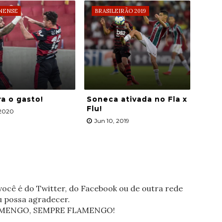
NENSE
BRASILEIRÃO 2019
ra o gasto!
Soneca ativada no Fla x
Flu!
 2020
Jun 10, 2019
ocê é do Twitter, do Facebook ou de outra rede
eu possa agradecer.
FLAMENGO, SEMPRE FLAMENGO!