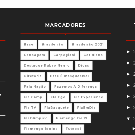
MARCADORES
Base
Brasileirão
Brasileirão 2021
►
Canoagem
Carpegiani
Cotidiano
►
Destaque Rubro Negro
Dicas
►
Diretoria
Esse É Inesquecível
►
Fala Nação
Fazemos A Diferença
e
►
Fla Camp
Fla Ego
Fla Experience
►
Fla TV
FlaBasquete
FlaEmDia
▼
FlaOlímpico
Flamengo De 19
Flamengo Ídolos
Futebol