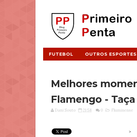
FUTEBOL
OUTROS ESPORTES
Melhores moment
Flamengo - Taça 
Dani Souto
21:58
0
Fluminense
>