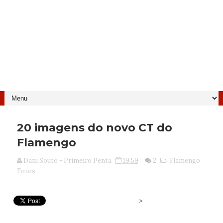
20 imagens do novo CT do
Flamengo
Dani Souto - Primeiro Penta
19:59
2
Flamengo
Fotos
>