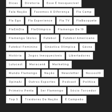
Dicas
Diretoria
Esse É Inesquecível
Fala Nação
Fazemos A Diferença
Fla Camp
Fla Ego
Fla Experience
Fla TV
FlaBasquete
FlaEmDia
FlaOlímpico
Flamengo De 19
Flamengo Ídolos
Futebol
Futebol Americano
Futebol Feminino
Ginástica Olimpica
Gávea
História
Jogos Inesquecíveis
Libertadores
Lulucast
Maracanã
Marketing
Mundo Flamengo
Nação
Newsletter
Nossos10
OpinaAi
Outros Esportes
Podcast
Política
Primeiro Penta
Ser Flamengo
Sócio Torcedor
Top 5
Traidores Da Nação
É Campeão