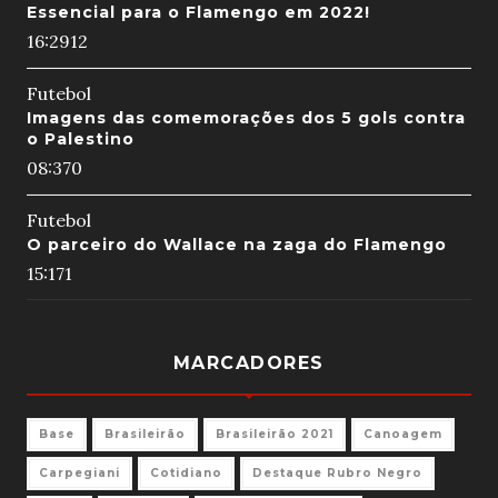
Essencial para o Flamengo em 2022!
16:29
12
Futebol
Imagens das comemorações dos 5 gols contra
o Palestino
08:37
0
Futebol
O parceiro do Wallace na zaga do Flamengo
15:17
1
MARCADORES
Base
Brasileirão
Brasileirão 2021
Canoagem
Carpegiani
Cotidiano
Destaque Rubro Negro