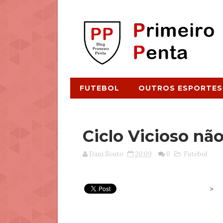
FUTEBOL
OUTROS ESPORTES
Ciclo Vicioso nã
Dani Souto
20:09
0
Futebol
>