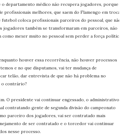
e o departamento médico não recupera jogadores, porque o
e profissionais melhores, que saem do Flamengo em troca
futebol coloca profissionais parceiros do pessoal, que não
s jogadores também se transformaram em parceiros, não
 como mexer muito no pessoal sem perder a força política,
: enquanto houver essa recorrência, não houver processos
temos e no que disputamos, vai ter mudança de
car telão, dar entrevista de que não há problema no
o contrário?
im. O presidente vai continuar engessado, o administrativo
nal contratando gente de segunda divisão do campeonato
omo parceiro dos jogadores, vai ser contratado mais
ejamento de ser contratado e o torcedor vai continuar
dos nesse processo.