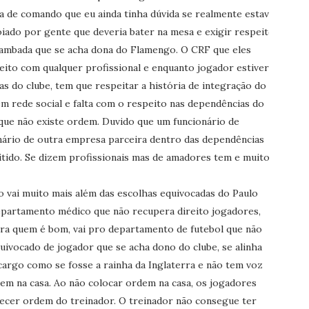
ta de comando que eu ainda tinha dúvida se realmente estava
ado por gente que deveria bater na mesa e exigir respeito
 cambada que se acha dona do Flamengo. O CRF que eles
eito com qualquer profissional e enquanto jogador estiver
s do clube, tem que respeitar a história de integração do
m rede social e falta com o respeito nas dependências do
 que não existe ordem. Duvido que um funcionário de
nário de outra empresa parceira dentro das dependências
itido. Se dizem profissionais mas de amadores tem e muito.
o vai muito mais além das escolhas equivocadas do Paulo
epartamento médico que não recupera direito jogadores,
ra quem é bom, vai pro departamento de futebol que não
vocado de jogador que se acha dono do clube, se alinha
argo como se fosse a rainha da Inglaterra e não tem voz
m na casa. Ao não colocar ordem na casa, os jogadores
ecer ordem do treinador. O treinador não consegue ter