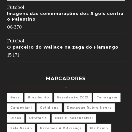
Futebol
Imagens das comemorações dos 5 gols contra
o Palestino
08:37
0
Futebol
O parceiro do Wallace na zaga do Flamengo
15:17
1
MARCADORES
Base
Brasileirão
Brasileirão 2021
Canoagem
Carpegiani
Cotidiano
Destaque Rubro Negro
Dicas
Diretoria
Esse É Inesquecível
Fala Nação
Fazemos A Diferença
Fla Camp