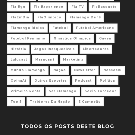
Fla Ego
Fla Experience
Fla TV
FlaBasquete
FlaEmDia
FlaOlímpico
Flamengo De 19
Flamengo Ídolos
Futebol
Futebol Americano
Futebol Feminino
Ginástica Olimpica
Gávea
História
Jogos Inesquecíveis
Libertadores
Lulucast
Maracanã
Marketing
Mundo Flamengo
Nação
Newsletter
Nossos10
OpinaAi
Outros Esportes
Podcast
Política
Primeiro Penta
Ser Flamengo
Sócio Torcedor
Top 5
Traidores Da Nação
É Campeão
TODOS OS POSTS DESTE BLOG