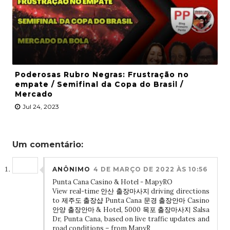
Poderosas Rubro Negras: Frustração no
empate / Semifinal da Copa do Brasil /
Mercado
Jul 24, 2023
Um comentário:
ANÔNIMO
4 DE MARÇO DE 2022 ÀS 10:56
Punta Cana Casino & Hotel - MapyRO
View real-time
안산 출장마사지
driving directions
to
제주도 출장샵
Punta Cana
문경 출장안마
Casino
안양 출장안마
& Hotel, 5000
목포 출장마사지
Salsa
Dr, Punta Cana, based on live traffic updates and
road conditions – from MapyR