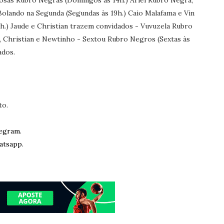
osas Rubro Negras (Domingos às 14h.) Ariel Rubro Negra,
Bolando na Segunda (Segundas às 19h.) Caio Malafama e Vini
h.) Jaude e Christian trazem convidados - Vuvuzela Rubro
e, Christian e Newtinho - Sextou Rubro Negros (Sextas às
ados.
to.
egram.
atsapp.