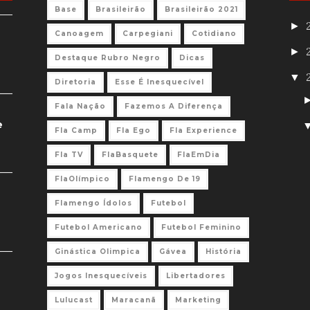
Base
Brasileirão
Brasileirão 2021
►
Canoagem
Carpegiani
Cotidiano
►
Destaque Rubro Negro
Dicas
▼
Diretoria
Esse É Inesquecível
Fala Nação
Fazemos A Diferença
e
Fla Camp
Fla Ego
Fla Experience
Fla TV
FlaBasquete
FlaEmDia
FlaOlímpico
Flamengo De 19
Flamengo Ídolos
Futebol
Futebol Americano
Futebol Feminino
Ginástica Olimpica
Gávea
História
Jogos Inesquecíveis
Libertadores
Lulucast
Maracanã
Marketing