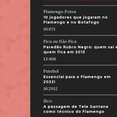
Flamengo Fotos
10 jogadores que jogaram no
Flamengo e no Botafogo
10:07
1
Fica ou Não Fica
Paredão Rubro Negro: quem sai 
quem fica em 2013
13:46
8
Futebol
Essencial para o Flamengo em
2022!
16:29
12
Zico
A passagem de Tele Santana
como técnico do Flamengo