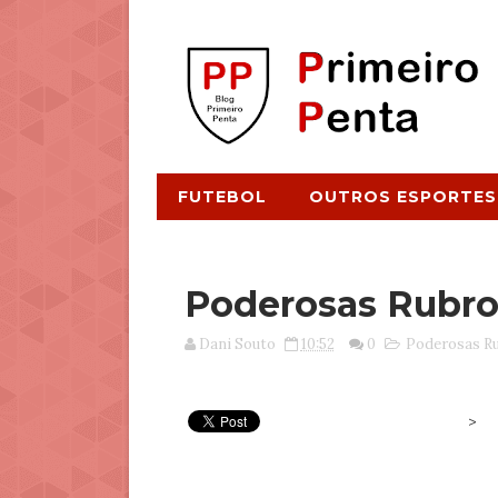
FUTEBOL
OUTROS ESPORTES
Poderosas Rubro
Dani Souto
10:52
0
Poderosas R
>