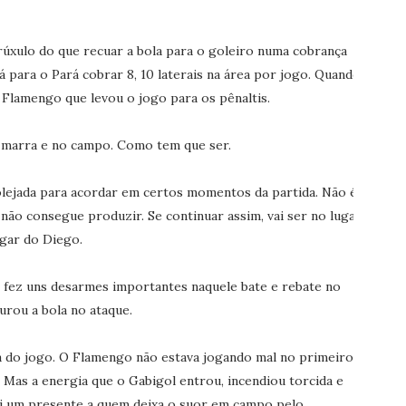
drúxulo do que recuar a bola para o goleiro numa cobrança
dá para o Pará cobrar 8, 10 laterais na área por jogo. Quando
o Flamengo que levou o jogo para os pênaltis.
na marra e no campo. Como tem que ser.
olejada para acordar em certos momentos da partida. Não é
ão consegue produzir. Se continuar assim, vai ser no lugar
ugar do Diego.
 fez uns desarmes importantes naquele bate e rebate no
urou a bola no ataque.
a do jogo. O Flamengo não estava jogando mal no primeiro
 Mas a energia que o Gabigol entrou, incendiou torcida e
i um presente a quem deixa o suor em campo pelo