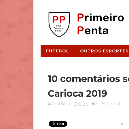
FUTEBOL
OUTROS ESPORTES
10 comentários s
Carioca 2019
Dani Souto
09:36
0
Futebol
>