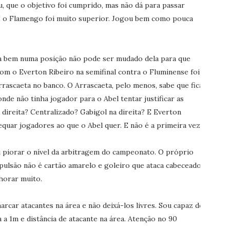
u, que o objetivo foi cumprido, mas não dá para passar
 o Flamengo foi muito superior. Jogou bem como pouca
ga bem numa posição não pode ser mudado dela para que
com o Everton Ribeiro na semifinal contra o Fluminense foi
rascaeta no banco. O Arrascaeta, pelo menos, sabe que fica
nde não tinha jogador para o Abel tentar justificar as
direita? Centralizado? Gabigol na direita? E Everton
uar jogadores ao que o Abel quer. E não é a primeira vez.
 piorar o nível da arbitragem do campeonato. O próprio
pulsão não é cartão amarelo e goleiro que ataca cabeceador
lhorar muito.
car atacantes na área e não deixá-los livres. Sou capaz de
a a 1m e distância de atacante na área. Atenção no 90