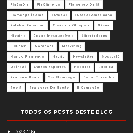
FlaEmDia
FlaOlímpico
Flamengo De 19
Flamengo Ídolos
Futebol
Futebol Americano
Futebol Feminino
Ginástica Olimpica
Gávea
História
Jogos Inesquecíveis
Libertadores
Lulucast
Maracanã
Marketing
Mundo Flamengo
Nação
Newsletter
Nossos10
OpinaAi
Outros Esportes
Podcast
Política
Primeiro Penta
Ser Flamengo
Sócio Torcedor
Top 5
Traidores Da Nação
É Campeão
TODOS OS POSTS DESTE BLOG
2023
(46)
►