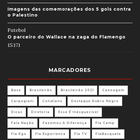
Imagens das comemorações dos 5 gols contra
o Palestino
Futebol
O parceiro do Wallace na zaga do Flamengo
15:17
1
MARCADORES
Base
Brasileirão
Brasileirão 2021
Canoagem
Carpegiani
Cotidiano
Destaque Rubro Negro
Dicas
Diretoria
Esse É Inesquecível
Fala Nação
Fazemos A Diferença
Fla Camp
Fla Ego
Fla Experience
Fla TV
FlaBasquete