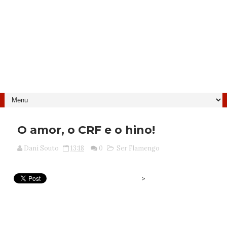
O amor, o CRF e o hino!
Dani Souto
13:18
0
Ser Flamengo
>