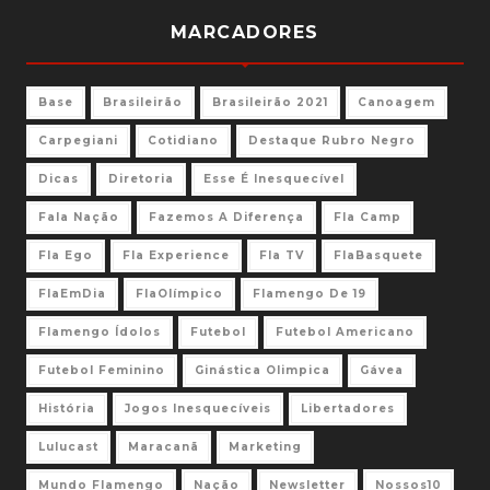
MARCADORES
Base
Brasileirão
Brasileirão 2021
Canoagem
Carpegiani
Cotidiano
Destaque Rubro Negro
Dicas
Diretoria
Esse É Inesquecível
Fala Nação
Fazemos A Diferença
Fla Camp
Fla Ego
Fla Experience
Fla TV
FlaBasquete
FlaEmDia
FlaOlímpico
Flamengo De 19
Flamengo Ídolos
Futebol
Futebol Americano
Futebol Feminino
Ginástica Olimpica
Gávea
História
Jogos Inesquecíveis
Libertadores
Lulucast
Maracanã
Marketing
Mundo Flamengo
Nação
Newsletter
Nossos10