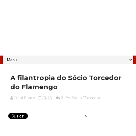
A filantropia do Sócio Torcedor
do Flamengo
Dani Souto
10:46
0
Sócio Torcedor
>