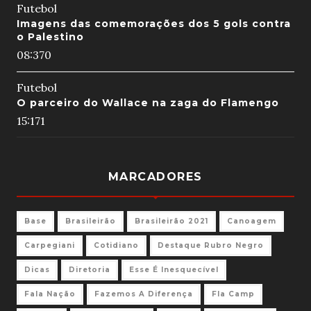
Futebol
Imagens das comemorações dos 5 gols contra
o Palestino
08:37
0
Futebol
O parceiro do Wallace na zaga do Flamengo
15:17
1
MARCADORES
Base
Brasileirão
Brasileirão 2021
Canoagem
Carpegiani
Cotidiano
Destaque Rubro Negro
Dicas
Diretoria
Esse É Inesquecível
Fala Nação
Fazemos A Diferença
Fla Camp