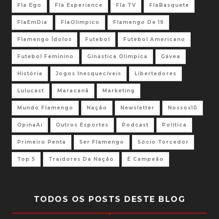
Fla Ego
Fla Experience
Fla TV
FlaBasquete
FlaEmDia
FlaOlímpico
Flamengo De 19
Flamengo Ídolos
Futebol
Futebol Americano
Futebol Feminino
Ginástica Olimpica
Gávea
História
Jogos Inesquecíveis
Libertadores
Lulucast
Maracanã
Marketing
Mundo Flamengo
Nação
Newsletter
Nossos10
OpinaAi
Outros Esportes
Podcast
Política
Primeiro Penta
Ser Flamengo
Sócio Torcedor
Top 5
Traidores Da Nação
É Campeão
TODOS OS POSTS DESTE BLOG