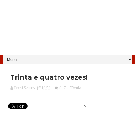
Trinta e quatro vezes!
Dani Souto
18:58
0
Título
>