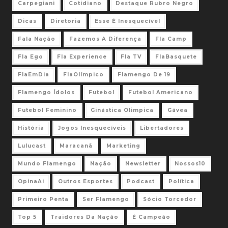
Carpegiani
Cotidiano
Destaque Rubro Negro
Dicas
Diretoria
Esse É Inesquecível
Fala Nação
Fazemos A Diferença
Fla Camp
Fla Ego
Fla Experience
Fla TV
FlaBasquete
FlaEmDia
FlaOlímpico
Flamengo De 19
Flamengo Ídolos
Futebol
Futebol Americano
Futebol Feminino
Ginástica Olimpica
Gávea
História
Jogos Inesquecíveis
Libertadores
Lulucast
Maracanã
Marketing
Mundo Flamengo
Nação
Newsletter
Nossos10
OpinaAi
Outros Esportes
Podcast
Política
Primeiro Penta
Ser Flamengo
Sócio Torcedor
Top 5
Traidores Da Nação
É Campeão