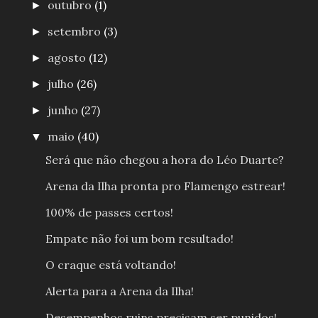
outubro
(1)
►
setembro
(3)
►
agosto
(12)
►
julho
(26)
►
junho
(27)
►
maio
(40)
▼
Será que não chegou a hora do Léo Duarte?
Arena da Ilha pronta pro Flamengo estrear!
100% de passes certos!
Empate não foi um bom resultado!
O craque está voltando!
Alerta para a Arena da Ilha!
Desempenhos ruins precisam ser punidos!