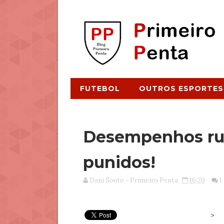
FUTEBOL
OUTROS ESPORTES
Desempenhos rui
punidos!
Dani Souto - Primeiro Penta
16:20
1
>