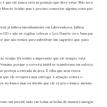
 é que ele nunca está na posição que deve estar. Não sei se
 Marcio Araújo mas é preciso consertar alguma coisa para
 rival, já falhou bisonhamente em Libertadores, falhou
o GO e não se cogitar colocar o Leo Duarte ou o Juan para
ece que não temos para substituir um zagueiro que, para
io Araújo. Eu tenho a impressão que ele sempre está
Péssimo porque a correria inútil se transforma em esforço
e proteja a entrada da área. E olha que nem estou
s que ele recupera mas entrega. A atuação contra o
dor no banco mas eu duvido que ele vá pra o banco, mesmo
omo um juvenil, indo em todas as bolas de maneira insegura