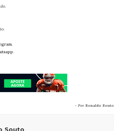
do.
to.
egram.
atsapp.
- Por
Ronaldo Souto
o Souto