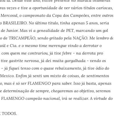
ava lá. Desde esse ano, estive presente no Maraca inúmeras
as vezes e tive a oportunidade de ver vários títulos cariocas, o
a Mercosul, o campeonato da Copa dos Campeões, entre outros.
ASILEIRO. No último título, tinha apenas 5 anos, seria
 de Junior. Mas vi a genealidade de PET, marcando um gol
rito de TRICAMPEÃO, sendo gritado pela NAÇÃO. Me lembro do
 e Cia. e o mesmo time merengue vindo a derrotar o
 com quem me contrariou, já tive febre - na derrota pro
tive gastrite nervosa, já dei muita gargalhada - vendo os
- já fiquei tenso com o quase rebaixamento, já tive ódio do
exico. Enfim já senti um mixto de coisas, de sentimentos
udo, mas é só ser FLAMENGO para saber. Isso já basta, apenas
eterminação de sempre, chegaremos ao objetivo, seremos
AMENGO campeão nacional, irá se realizar. A virtude do
 TODOS.