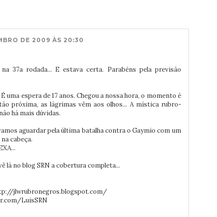
BRO DE 2009 ÀS 20:30
 na 37a rodada... E estava certa. Parabéns pela previsão
e. É uma espera de 17 anos. Chegou a nossa hora, o momento é
tão próxima, as lágrimas vêm aos olhos... A mística rubro-
não há mais dúvidas.
 vamos aguardar pela última batalha contra o Gaymio com um
a na cabeça.
XA...
ê lá no blog SRN a cobertura completa...
tp://jlwrubronegros.blogspot.com/
ter.com/LuisSRN