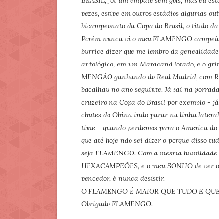
BRASIL, foi um empate sem gols, mas eu est
vezes, estive em outros estádios algumas outr
bicampeonato da Copa do Brasil, o título d
Porém nunca vi o meu FLAMENGO campeão BR
burrice dizer que me lembro da genealidade
antológico, em um Maracanã lotado, e o g
MENGÃO ganhando do Real Madrid, com Raúl
bacalhau no ano seguinte. Já saí na porrada
cruzeiro na Copa do Brasil por exemplo - já 
chutes do Obina indo parar na linha lateral 
time - quando perdemos para o America do M
que até hoje não sei dizer o porque disso t
seja FLAMENGO. Com a mesma humildade e d
HEXACAMPEÕES, e o meu SONHO de ver o FL
vencedor, é nunca desistir.
O FLAMENGO É MAIOR QUE TUDO E QUE
Obrigado FLAMENGO.