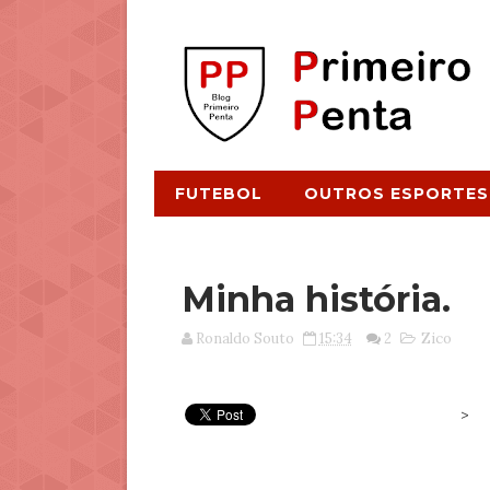
FUTEBOL
OUTROS ESPORTES
Minha história.
Ronaldo Souto
15:34
2
Zico
>