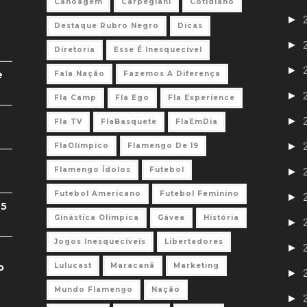
Canoagem
Carpegiani
Cotidiano
►
Destaque Rubro Negro
Dicas
►
Diretoria
Esse É Inesquecível
►
e
Fala Nação
Fazemos A Diferença
►
Fla Camp
Fla Ego
Fla Experience
►
Fla TV
FlaBasquete
FlaEmDia
►
FlaOlímpico
Flamengo De 19
Flamengo Ídolos
Futebol
►
Futebol Americano
Futebol Feminino
►
 5
Ginástica Olimpica
Gávea
História
►
Jogos Inesquecíveis
Libertadores
►
o
Lulucast
Maracanã
Marketing
►
Mundo Flamengo
Nação
►