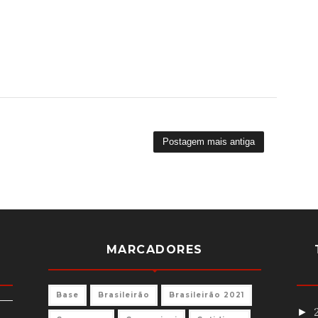
Postagem mais antiga
MARCADORES
Base
Brasileirão
Brasileirão 2021
►