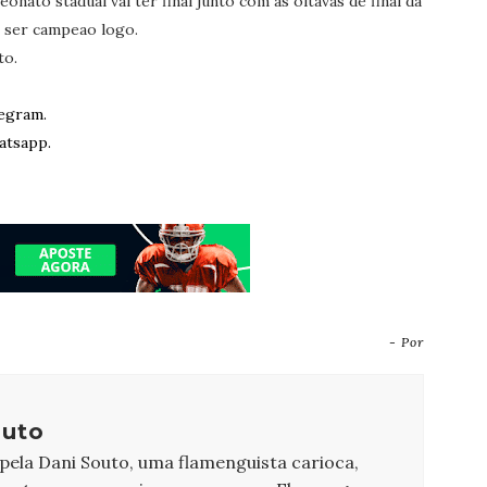
nato stadual vai ter final junto com as oitavas de final da
 ser campeao logo.
to.
egram.
atsapp.
- Por
outo
 pela Dani Souto, uma flamenguista carioca,