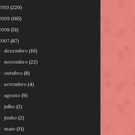
2010
(220)
2009
(185)
2008
(51)
2007
(87)
dezembro
(10)
►
novembro
(22)
►
outubro
(8)
►
setembro
(4)
►
agosto
(9)
►
julho
(2)
►
junho
(2)
►
maio
(11)
►