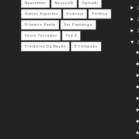
Newsletter
Nossos10
OpinaAi
►
Outros Esportes
Podcast
Política
►
Primeiro Penta
Ser Flamengo
►
Sócio Torcedor
Top 5
▼
Traidores Da Nação
É Campeão