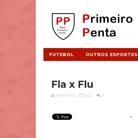
FUTEBOL
OUTROS ESPORTES
Fla x Flu
Dani Souto
18:27
0
>