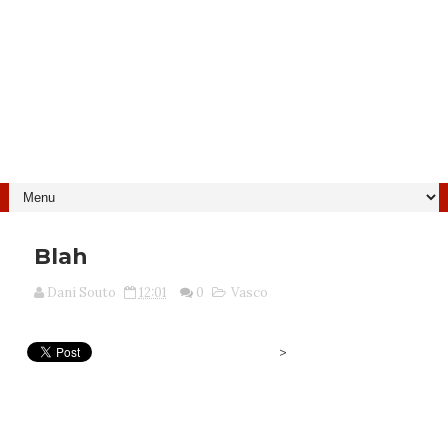
Blah
Dani Souto
12:01
0
Vasco
>