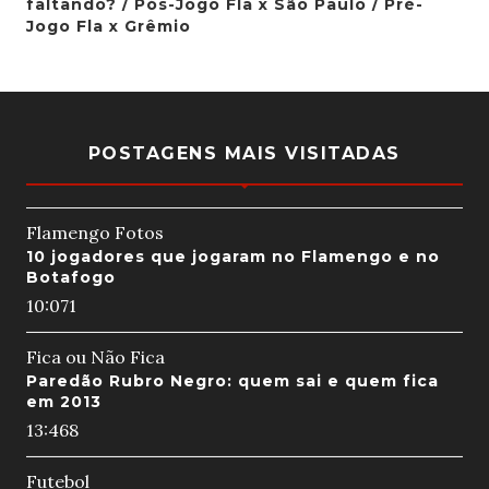
faltando? / Pós-Jogo Fla x São Paulo / Pré-
Jogo Fla x Grêmio
POSTAGENS MAIS VISITADAS
Flamengo Fotos
10 jogadores que jogaram no Flamengo e no
Botafogo
10:07
1
Fica ou Não Fica
Paredão Rubro Negro: quem sai e quem fica
em 2013
13:46
8
Futebol