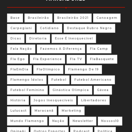
Base
Brasileirão
Brasileirão 2021
Canoagem
Carpegiani
Cotidiano
Destaque Rubro Negro
Dicas
Diretoria
Esse É Inesquecível
Fala Nação
Fazemos A Diferença
Fla Camp
Fla Ego
Fla Experience
Fla TV
FlaBasquete
FlaEmDia
FlaOlímpico
Flamengo De 19
Flamengo Ídolos
Futebol
Futebol Americano
Futebol Feminino
Ginástica Olimpica
Gávea
História
Jogos Inesquecíveis
Libertadores
Lulucast
Maracanã
Marketing
Mundo Flamengo
Nação
Newsletter
Nossos10
OpinaAi
Outros Esportes
Podcast
Política