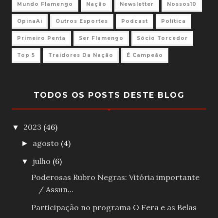
Mundo Flamengo
Nação
Newsletter
Nossos10
OpinaAi
Outros Esportes
Podcast
Política
Primeiro Penta
Ser Flamengo
Sócio Torcedor
Top 5
Traidores Da Nação
É Campeão
TODOS OS POSTS DESTE BLOG
2023
(46)
▼
agosto
(4)
►
julho
(6)
▼
Poderosas Rubro Negras: Vitória importante
/ Assun...
Participação no programa O Fera e as Belas