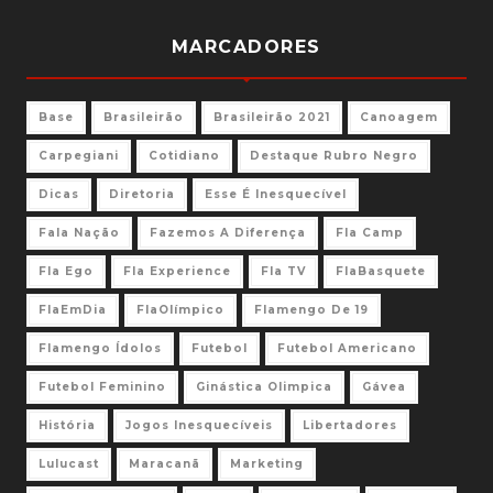
MARCADORES
Base
Brasileirão
Brasileirão 2021
Canoagem
Carpegiani
Cotidiano
Destaque Rubro Negro
Dicas
Diretoria
Esse É Inesquecível
Fala Nação
Fazemos A Diferença
Fla Camp
Fla Ego
Fla Experience
Fla TV
FlaBasquete
FlaEmDia
FlaOlímpico
Flamengo De 19
Flamengo Ídolos
Futebol
Futebol Americano
Futebol Feminino
Ginástica Olimpica
Gávea
História
Jogos Inesquecíveis
Libertadores
Lulucast
Maracanã
Marketing