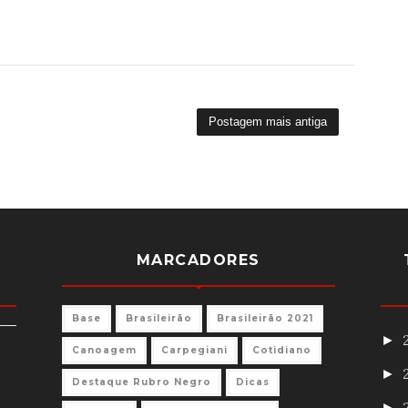
Postagem mais antiga
MARCADORES
Base
Brasileirão
Brasileirão 2021
►
Canoagem
Carpegiani
Cotidiano
►
Destaque Rubro Negro
Dicas
►