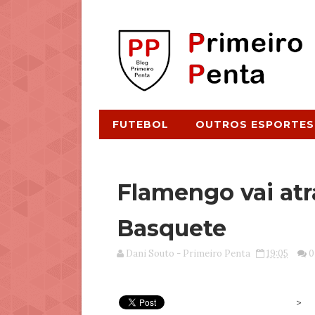
FUTEBOL
OUTROS ESPORTES
Flamengo vai atr
Basquete
Dani Souto - Primeiro Penta
19:05
0
>