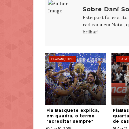
Sobre Dani So
Este post foi escrito
radicada em Natal, 
brilhar!
FLABASQUETE
FLABA
Fla Basquete explica,
FlaBas
em quadra, o termo
quarta
"acreditar sempre"
de ca
Jun 10, 2019
Apr 13,