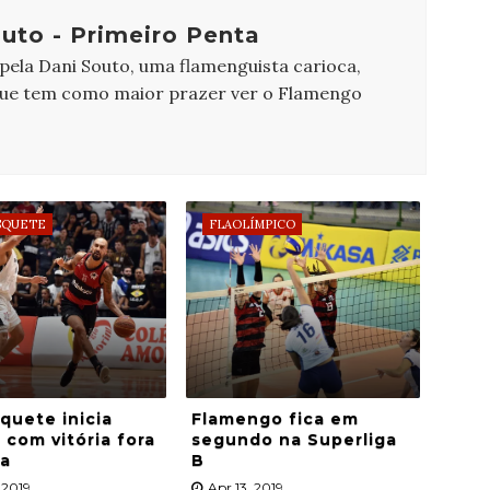
uto - Primeiro Penta
 pela Dani Souto, uma flamenguista carioca,
que tem como maior prazer ver o Flamengo
SQUETE
FLAOLÍMPICO
quete inicia
Flamengo fica em
 com vitória fora
segundo na Superliga
sa
B
 2019
Apr 13, 2019