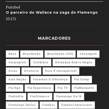
Futebol
O parceiro do Wallace na zaga do Flamengo
15:17
1
MARCADORES
Base
Brasileirão
Brasileirão 2021
Canoagem
Carpegiani
Cotidiano
Destaque Rubro Negro
Dicas
Diretoria
Esse É Inesquecível
Fala Nação
Fazemos A Diferença
Fla Camp
Fla Ego
Fla Experience
Fla TV
FlaBasquete
FlaEmDia
FlaOlímpico
Flamengo De 19
Flamengo Ídolos
Futebol
Futebol Americano