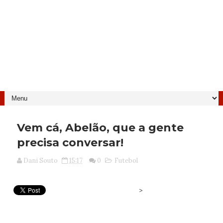
Vem cá, Abelão, que a gente
precisa conversar!
Dani Souto
15:17
0
Futebol
>