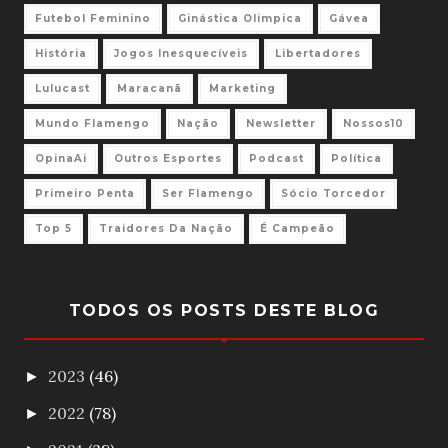
Futebol Feminino
Ginástica Olimpica
Gávea
História
Jogos Inesquecíveis
Libertadores
Lulucast
Maracanã
Marketing
Mundo Flamengo
Nação
Newsletter
Nossos10
OpinaAi
Outros Esportes
Podcast
Política
Primeiro Penta
Ser Flamengo
Sócio Torcedor
Top 5
Traidores Da Nação
É Campeão
TODOS OS POSTS DESTE BLOG
2023
(46)
►
2022
(78)
►