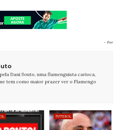
- Por
outo
 pela Dani Souto, uma flamenguista carioca,
que tem como maior prazer ver o Flamengo
OL
FUTEBOL