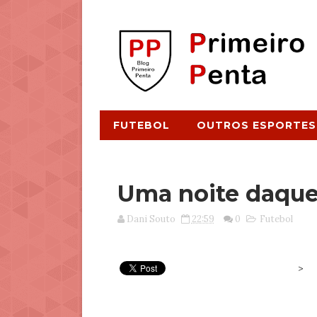
FUTEBOL
OUTROS ESPORTES
Uma noite daque
Dani Souto
22:59
0
Futebol
>