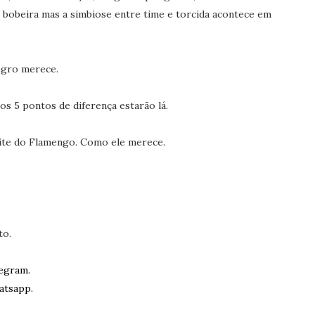
 bobeira mas a simbiose entre time e torcida acontece em
negro merece.
os 5 pontos de diferença estarão lá.
ite do Flamengo. Como ele merece.
to.
egram.
atsapp.