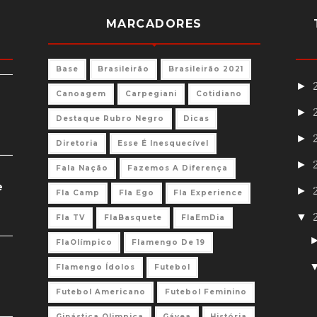
MARCADORES
Base
Brasileirão
Brasileirão 2021
►
Canoagem
Carpegiani
Cotidiano
►
Destaque Rubro Negro
Dicas
►
Diretoria
Esse É Inesquecível
►
Fala Nação
Fazemos A Diferença
e
►
Fla Camp
Fla Ego
Fla Experience
▼
Fla TV
FlaBasquete
FlaEmDia
FlaOlímpico
Flamengo De 19
Flamengo Ídolos
Futebol
Futebol Americano
Futebol Feminino
Ginástica Olimpica
Gávea
História