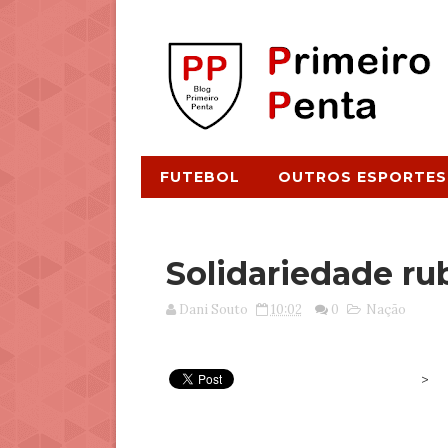
FUTEBOL
OUTROS ESPORTES
Solidariedade ru
Dani Souto
10:02
0
Nação
>