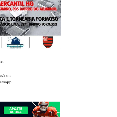
to.
egram.
atsapp.