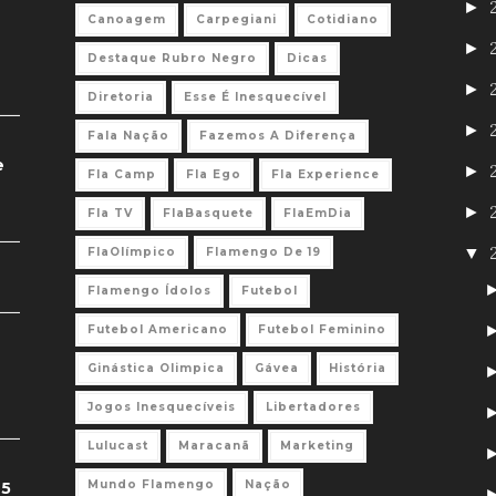
►
Canoagem
Carpegiani
Cotidiano
►
Destaque Rubro Negro
Dicas
►
Diretoria
Esse É Inesquecível
►
Fala Nação
Fazemos A Diferença
e
►
Fla Camp
Fla Ego
Fla Experience
►
Fla TV
FlaBasquete
FlaEmDia
▼
FlaOlímpico
Flamengo De 19
Flamengo Ídolos
Futebol
Futebol Americano
Futebol Feminino
Ginástica Olimpica
Gávea
História
Jogos Inesquecíveis
Libertadores
Lulucast
Maracanã
Marketing
Mundo Flamengo
Nação
 5