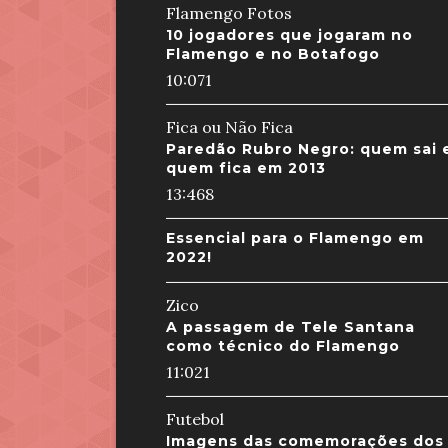
Flamengo Fotos
10 jogadores que jogaram no
Flamengo e no Botafogo
10:07
1
Fica ou Não Fica
Paredão Rubro Negro: quem sai 
quem fica em 2013
13:46
8
Essencial para o Flamengo em
2022!
Zico
A passagem de Tele Santana
como técnico do Flamengo
11:02
1
Futebol
Imagens das comemorações dos