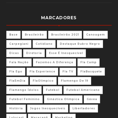
MARCADORES
Base
Brasileirão
Brasileirão 2021
Canoagem
Carpegiani
Cotidiano
Destaque Rubro Negro
Dicas
Diretoria
Esse É Inesquecível
Fala Nação
Fazemos A Diferença
Fla Camp
Fla Ego
Fla Experience
Fla TV
FlaBasquete
FlaEmDia
FlaOlímpico
Flamengo De 19
Flamengo Ídolos
Futebol
Futebol Americano
Futebol Feminino
Ginástica Olimpica
Gávea
História
Jogos Inesquecíveis
Libertadores
Lulucast
Maracanã
Marketing