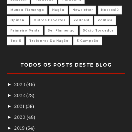
Mundo Flamengo
Nação
Newsletter
Nossos10
OpinaAi
Outros Esportes
Podcast
Política
Primeiro Penta
Ser Flamengo
Sócio Torcedor
Top 5
Traidores Da Nação
É Campeão
TODOS OS POSTS DESTE BLOG
2023
(46)
►
2022
(78)
►
2021
(38)
►
2020
(48)
►
2019
(64)
►