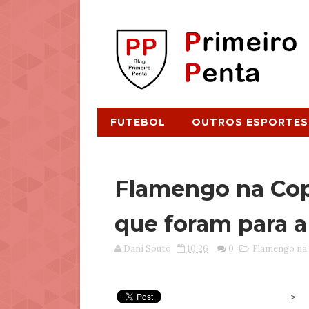
FUTEBOL
OUTROS ESPORTES
Flamengo na Copa
que foram para 
Dani Souto
10:26
0
Flamengo na
>