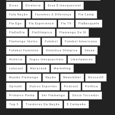
Dicas
Diretoria
Esse É Inesquecível
Fala Nação
Fazemos A Diferença
Fla Camp
Fla Ego
Fla Experience
Fla TV
FlaBasquete
FlaEmDia
FlaOlímpico
Flamengo De 19
Flamengo Ídolos
Futebol
Futebol Americano
Futebol Feminino
Ginástica Olimpica
Gávea
História
Jogos Inesquecíveis
Libertadores
Lulucast
Maracanã
Marketing
Mundo Flamengo
Nação
Newsletter
Nossos10
OpinaAi
Outros Esportes
Podcast
Política
Primeiro Penta
Ser Flamengo
Sócio Torcedor
Top 5
Traidores Da Nação
É Campeão