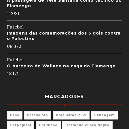
A passagem de Tele Santana como técnico do
Flamengo
11:02
1
Futebol
Imagens das comemorações dos 5 gols contra
o Palestino
08:37
0
Futebol
O parceiro do Wallace na zaga do Flamengo
15:17
1
MARCADORES
Base
Brasileirão
Brasileirão 2021
Canoagem
Carpegiani
Cotidiano
Destaque Rubro Negro